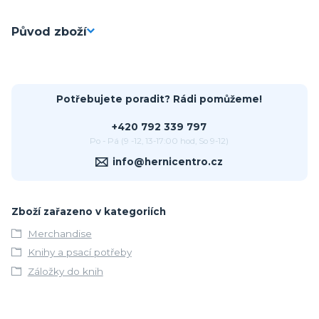
Původ zboží
Potřebujete poradit? Rádi pomůžeme!
+420 792 339 797
Po - Pá (9 -12, 13-17:00 hod, So 9-12)
info@hernicentro.cz
Zboží zařazeno v kategoriích
Merchandise
Knihy a psací potřeby
Záložky do knih