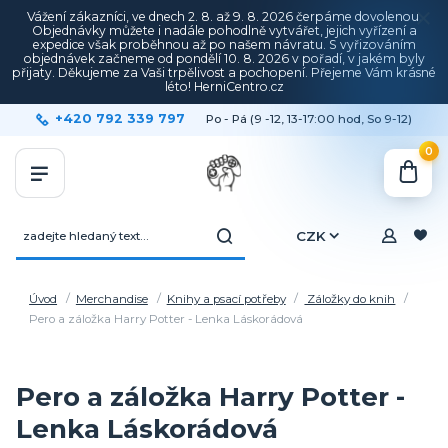
Vážení zákazníci, ve dnech 2. 8. až 9. 8. 2026 čerpáme dovolenou.
Objednávky můžete i nadále pohodlně vytvářet, jejich vyřízení a
expedice však proběhnou až po našem návratu. S vyřizováním
objednávek začneme od pondělí 10. 8. 2026 v pořadí, v jakém byly
přijaty. Děkujeme za Vaši trpělivost a pochopení. Přejeme Vám krásné
léto! HerniCentro.cz
+420 792 339 797
Po - Pá (9 -12, 13-17:00 hod, So 9-12)
0
CZK
Úvod
Merchandise
Knihy a psací potřeby
Záložky do knih
Pero a záložka Harry Potter - Lenka Láskorádová
Pero a záložka Harry Potter -
Lenka Láskorádová