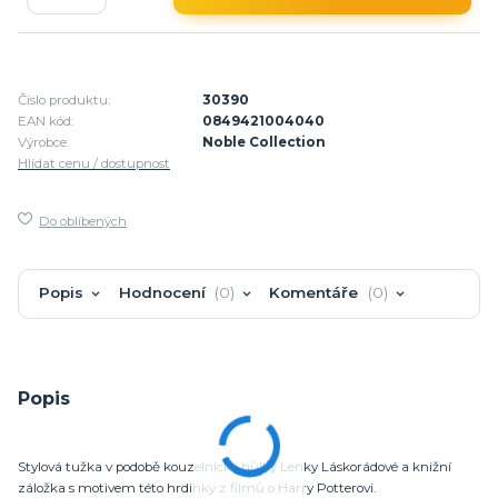
Číslo produktu:
30390
EAN kód:
0849421004040
Výrobce:
Noble Collection
Hlídat cenu / dostupnost
Do oblíbených
Popis
Hodnocení
0
Komentáře
0
Popis
Stylová tužka v podobě kouzelnické hůlky Lenky Láskorádové a knižní
záložka s motivem této hrdinky z filmů o Harry Potterovi.