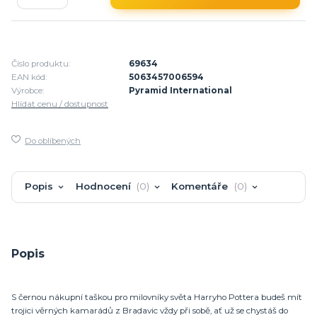
Číslo produktu:
69634
EAN kód:
5063457006594
Výrobce:
Pyramid International
Hlídat cenu / dostupnost
Do oblíbených
Popis
Hodnocení
0
Komentáře
0
Popis
S černou nákupní taškou pro milovníky světa Harryho Pottera budeš mít
trojici věrných kamarádů z Bradavic vždy při sobě, ať už se chystáš do