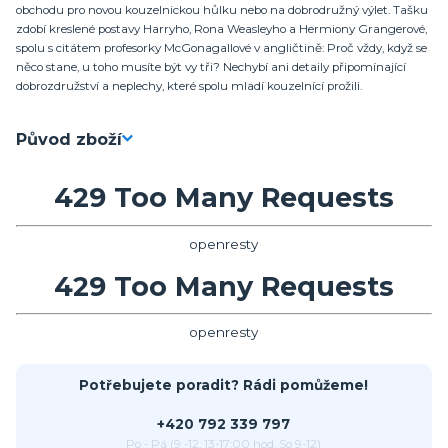
obchodu pro novou kouzelnickou hůlku nebo na dobrodružný výlet. Tašku
zdobí kreslené postavy Harryho, Rona Weasleyho a Hermiony Grangerové,
spolu s citátem profesorky McGonagallové v angličtině: Proč vždy, když se
něco stane, u toho musíte být vy tři? Nechybí ani detaily připomínající
dobrozdružství a neplechy, které spolu mladí kouzelnící prožili.
Původ zboží
429 Too Many Requests
openresty
429 Too Many Requests
openresty
Potřebujete poradit? Rádi pomůžeme!
+420 792 339 797
Po - Pá (9 -12, 13-17:00 hod, So 9-12)