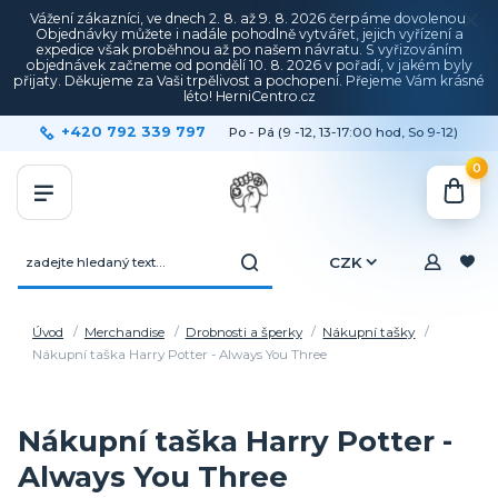
Vážení zákazníci, ve dnech 2. 8. až 9. 8. 2026 čerpáme dovolenou.
Objednávky můžete i nadále pohodlně vytvářet, jejich vyřízení a
expedice však proběhnou až po našem návratu. S vyřizováním
objednávek začneme od pondělí 10. 8. 2026 v pořadí, v jakém byly
přijaty. Děkujeme za Vaši trpělivost a pochopení. Přejeme Vám krásné
léto! HerniCentro.cz
+420 792 339 797
Po - Pá (9 -12, 13-17:00 hod, So 9-12)
0
CZK
Úvod
Merchandise
Drobnosti a šperky
Nákupní tašky
Nákupní taška Harry Potter - Always You Three
Nákupní taška Harry Potter -
Always You Three