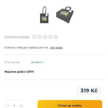
Ohodnotit produkt
S černou nákupní taškou pro mi...
celý popis
Dostupnost
skladem 1
Nejsme plátci DPH
319 Kč
Přidat do košíku