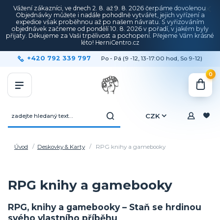
Vážení zákazníci, ve dnech 2. 8. až 9. 8. 2026 čerpáme dovolenou.
Objednávky můžete i nadále pohodlně vytvářet, jejich vyřízení a
expedice však proběhnou až po našem návratu. S vyřizováním
objednávek začneme od pondělí 10. 8. 2026 v pořadí, v jakém byly
přijaty. Děkujeme za Vaši trpělivost a pochopení. Přejeme Vám krásné
léto! HerniCentro.cz
+420 792 339 797
Po - Pá (9 -12, 13-17:00 hod, So 9-12)
0
CZK
Úvod
Deskovky & Karty
RPG knihy a gamebooky
RPG knihy a gamebooky
RPG, knihy a gamebooky – Staň se hrdinou
svého vlastního příběhu