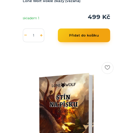
Lone Wolf: Rokle zkázy (vázaná)
499 Kč
skladem 1
Přidat do košíku