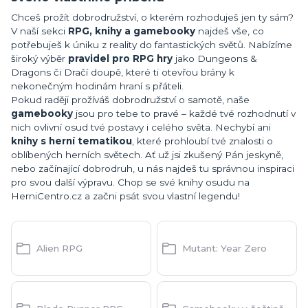
Chceš prožít dobrodružství, o kterém rozhoduješ jen ty sám?
V naší sekci
RPG, knihy a gamebooky
najdeš vše, co
potřebuješ k úniku z reality do fantastických světů. Nabízíme
široký výběr
pravidel pro RPG hry
jako Dungeons &
Dragons či Dračí doupě, které ti otevřou brány k
nekonečným hodinám hraní s přáteli.
Pokud raději prožíváš dobrodružství o samotě, naše
gamebooky
jsou pro tebe to pravé – každé tvé rozhodnutí v
nich ovlivní osud tvé postavy i celého světa. Nechybí ani
knihy s herní tematikou
, které prohloubí tvé znalosti o
oblíbených herních světech. Ať už jsi zkušený Pán jeskyně,
nebo začínající dobrodruh, u nás najdeš tu správnou inspiraci
pro svou další výpravu. Chop se své knihy osudu na
HerniCentro.cz a začni psát svou vlastní legendu!
Alien RPG
Mutant: Year Zero