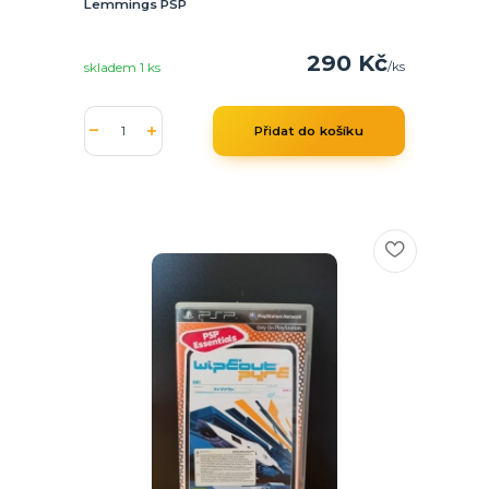
Lemmings PSP
290 Kč
/
ks
skladem 1 ks
Přidat do košíku