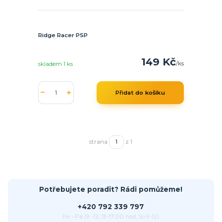
Ridge Racer PSP
149 Kč
/
ks
skladem 1 ks
Přidat do košíku
strana
z 1
Potřebujete poradit? Rádi pomůžeme!
+420 792 339 797
Po - Pá (9 -12, 13-17:00 hod, So 9-12)