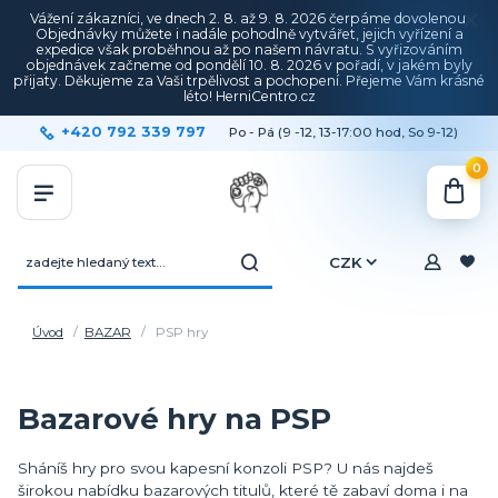
Vážení zákazníci, ve dnech 2. 8. až 9. 8. 2026 čerpáme dovolenou.
Objednávky můžete i nadále pohodlně vytvářet, jejich vyřízení a
expedice však proběhnou až po našem návratu. S vyřizováním
objednávek začneme od pondělí 10. 8. 2026 v pořadí, v jakém byly
přijaty. Děkujeme za Vaši trpělivost a pochopení. Přejeme Vám krásné
léto! HerniCentro.cz
+420 792 339 797
Po - Pá (9 -12, 13-17:00 hod, So 9-12)
0
CZK
Úvod
BAZAR
PSP hry
Bazarové hry na PSP
Sháníš hry pro svou kapesní konzoli PSP? U nás najdeš
širokou nabídku bazarových titulů, které tě zabaví doma i na