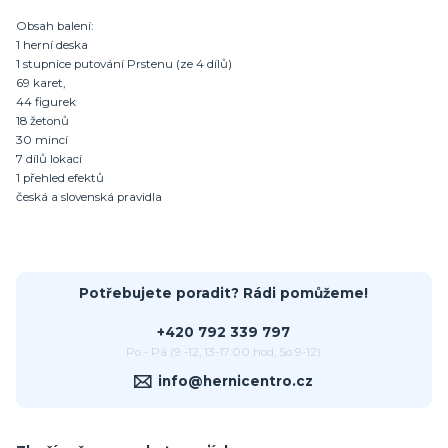
Obsah balení:
1 herní deska
1 stupnice putování Prstenu (ze 4 dílů)
69 karet,
44 figurek
18 žetonů
30 mincí
7 dílů lokací
1 přehled efektů
česká a slovenská pravidla
Potřebujete poradit? Rádi pomůžeme!
+420 792 339 797
Po - Pá (9 -12, 13-17:00 hod, So 9-12)
info@hernicentro.cz