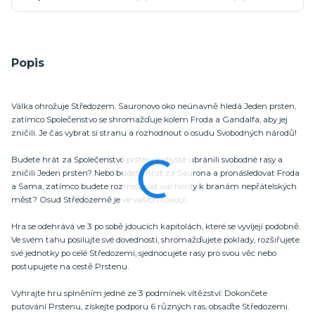
Popis
Válka ohrožuje Středozem. Sauronovo oko neúnavně hledá Jeden prsten,
zatímco Společenstvo se shromažďuje kolem Froda a Gandalfa, aby jej
zničili. Je čas vybrat si stranu a rozhodnout o osudu Svobodných národů!
Budete hrát za Společenstvo prstenu, abyste ubránili svobodné rasy a
zničili Jeden prsten? Nebo budete hrát za Saurona a pronásledovat Froda
a Sama, zatímco budete rozmisťovat své hordy k branám nepřátelských
měst? Osud Středozemě je ve vašich rukou!
Hra se odehrává ve 3 po sobě jdoucích kapitolách, které se vyvíjejí podobně.
Ve svém tahu posilujte své dovednosti, shromažďujete poklady, rozšiřujete
své jednotky po celé Středozemi, sjednocujete rasy pro svou věc nebo
postupujete na cestě Prstenu.
Vyhrajte hru splněním jedné ze 3 podmínek vítězství: Dokončete
putování Prstenu, získejte podporu 6 různých ras, obsaďte Středozemi.