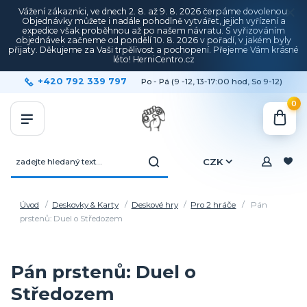
Vážení zákazníci, ve dnech 2. 8. až 9. 8. 2026 čerpáme dovolenou.
Objednávky můžete i nadále pohodlně vytvářet, jejich vyřízení a
expedice však proběhnou až po našem návratu. S vyřizováním
objednávek začneme od pondělí 10. 8. 2026 v pořadí, v jakém byly
přijaty. Děkujeme za Vaši trpělivost a pochopení. Přejeme Vám krásné
léto! HerniCentro.cz
+420 792 339 797
Po - Pá (9 -12, 13-17:00 hod, So 9-12)
0
CZK
Úvod
Deskovky & Karty
Deskové hry
Pro 2 hráče
Pán
prstenů: Duel o Středozem
Pán prstenů: Duel o
Středozem