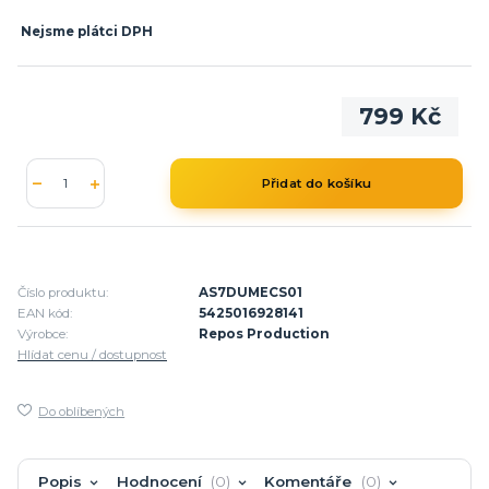
Nejsme plátci DPH
799 Kč
Přidat do košíku
Číslo produktu:
AS7DUMECS01
EAN kód:
5425016928141
Výrobce:
Repos Production
Hlídat cenu / dostupnost
Do oblíbených
Popis
Hodnocení
0
Komentáře
0