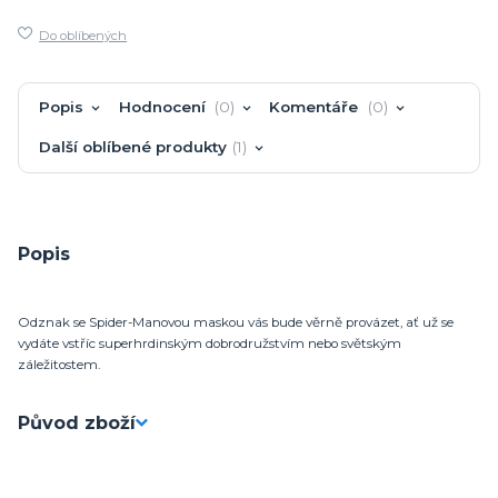
Do oblíbených
Popis
Hodnocení
0
Komentáře
0
Další oblíbené produkty
1
Popis
Odznak se Spider-Manovou maskou vás bude věrně provázet, ať už se
vydáte vstříc superhrdinským dobrodružstvím nebo světským
záležitostem.
Původ zboží