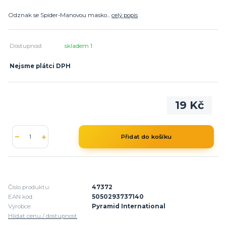
Odznak se Spider-Manovou masko...
celý popis
Dostupnost
skladem 1
Nejsme plátci DPH
19 Kč
Přidat do košíku
Číslo produktu:
47372
EAN kód:
5050293737140
Výrobce:
Pyramid International
Hlídat cenu / dostupnost