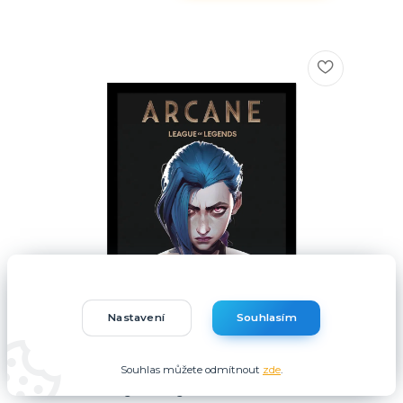
Nastavení
Souhlasím
Souhlas můžete odmítnout
zde
.
Obraz League of Legends - Arcane: Jinx