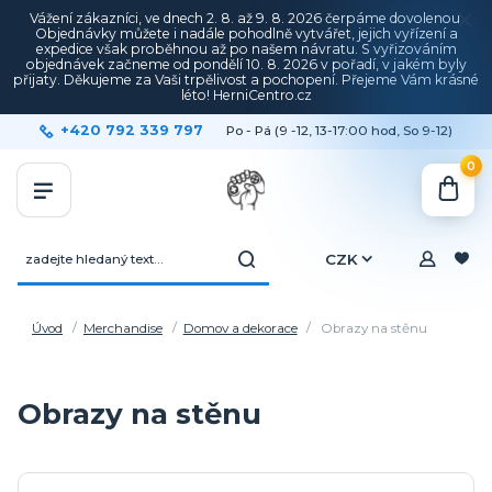
Vážení zákazníci, ve dnech 2. 8. až 9. 8. 2026 čerpáme dovolenou.
Objednávky můžete i nadále pohodlně vytvářet, jejich vyřízení a
expedice však proběhnou až po našem návratu. S vyřizováním
objednávek začneme od pondělí 10. 8. 2026 v pořadí, v jakém byly
přijaty. Děkujeme za Vaši trpělivost a pochopení. Přejeme Vám krásné
léto! HerniCentro.cz
+420 792 339 797
Po - Pá (9 -12, 13-17:00 hod, So 9-12)
0
CZK
Úvod
Merchandise
Domov a dekorace
Obrazy na stěnu
Obrazy na stěnu