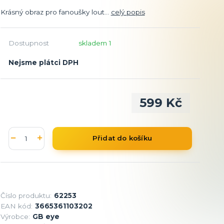
Krásný obraz pro fanoušky lout...
celý popis
Dostupnost
skladem 1
Nejsme plátci DPH
599 Kč
Přidat do košíku
Číslo produktu:
62253
EAN kód:
3665361103202
Výrobce:
GB eye