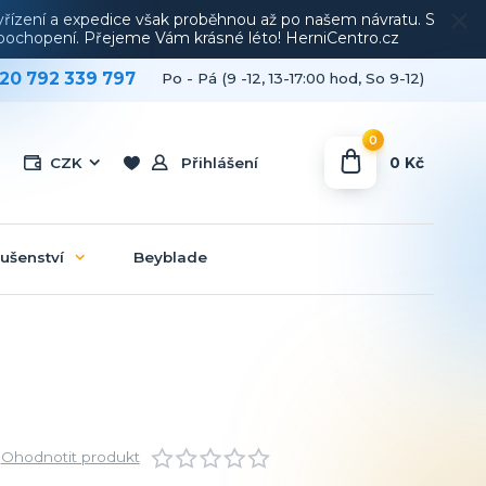
vyřízení a expedice však proběhnou až po našem návratu. S
a pochopení. Přejeme Vám krásné léto! HerniCentro.cz
20 792 339 797
Po - Pá (9 -12, 13-17:00 hod, So 9-12)
0
0 Kč
CZK
Přihlášení
lušenství
Beyblade
Ohodnotit produkt