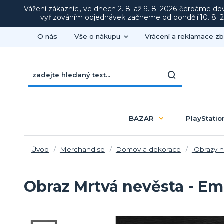
Vážení zákazníci, ve dnech 2. 8. až 9. 8. 2026 čerpáme d
vyřizováním objednávek začneme od pondělí 10. 8. 20
O nás
Vše o nákupu
Vrácení a reklamace zb
BAZAR
PlayStatio
Úvod
Merchandise
Domov a dekorace
Obrazy n
Obraz Mrtvá nevěsta - Emi