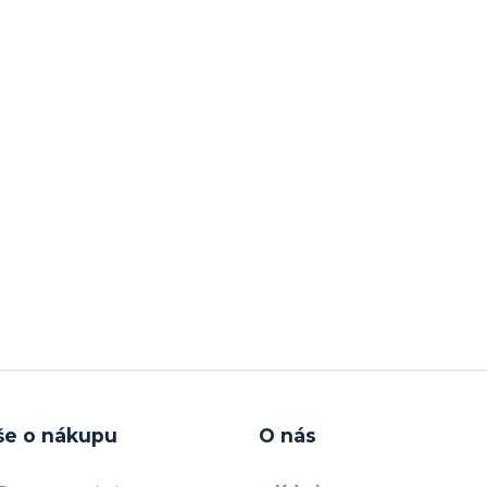
še o nákupu
O nás