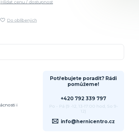
Hlídat cenu / dostupnost
Do oblíbených
Potřebujete poradit? Rádi
pomůžeme!
+420 792 339 797
cnosti i
Po - Pá (9 -12, 13-17:00 hod, So 9-
12)
info@hernicentro.cz