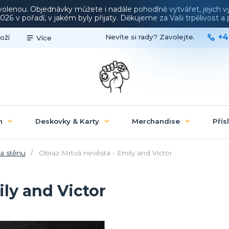
ovolenou. Objednávky můžete i nadále pohodlně vytvářet, jejich 
26 v pořadí, v jakém byly přijaty. Děkujeme za Vaši trpělivost 
+4
Nevíte si rady? Zavolejte.
oží
Více
n
Deskovky & Karty
Merchandise
Přís
a stěnu
Obraz Mrtvá nevěsta - Emily and Victor
ly and Victor