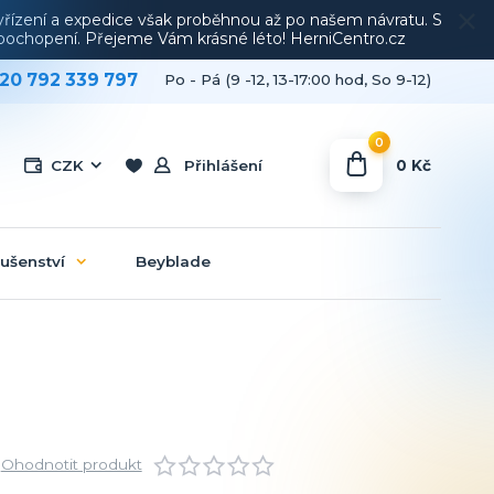
vyřízení a expedice však proběhnou až po našem návratu. S
a pochopení. Přejeme Vám krásné léto! HerniCentro.cz
20 792 339 797
Po - Pá (9 -12, 13-17:00 hod, So 9-12)
0
0 Kč
CZK
Přihlášení
lušenství
Beyblade
Ohodnotit produkt