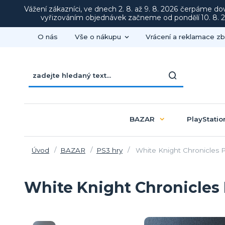
Vážení zákazníci, ve dnech 2. 8. až 9. 8. 2026 čerpáme d
vyřizováním objednávek začneme od pondělí 10. 8. 20
O nás
Vše o nákupu
Vrácení a reklamace zb
BAZAR
PlayStatio
Úvod
BAZAR
PS3 hry
White Knight Chronicles 
White Knight Chronicles