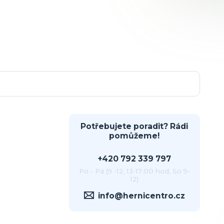
Potřebujete poradit? Rádi
pomůžeme!
+420 792 339 797
Po - Pá (9 -12, 13-17:00 hod, So 9-
12)
info@hernicentro.cz