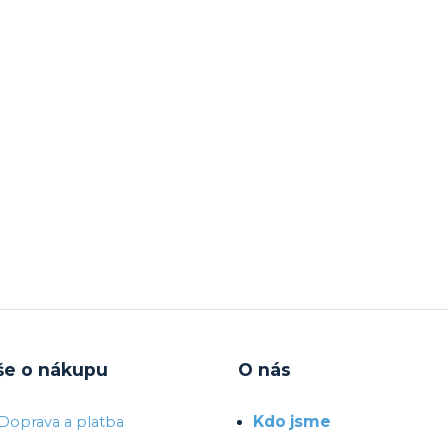
še o nákupu
O nás
Kdo jsme
Doprava a platba