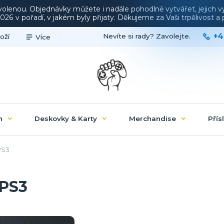
ovolenou. Objednávky můžete i nadále pohodlně vytvářet, jejich 
26 v pořadí, v jakém byly přijaty. Děkujeme za Vaši trpělivost 
+4
Nevíte si rady? Zavolejte.
oží
Více
n
Deskovky & Karty
Merchandise
Přís
PS3
 PS3