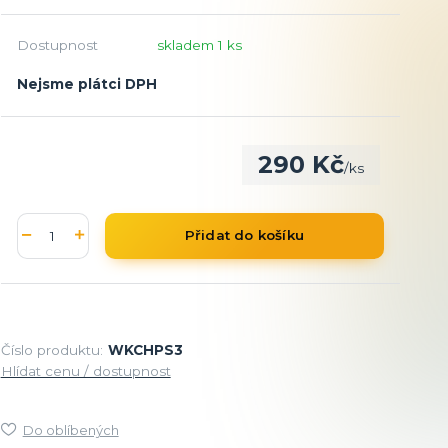
Dostupnost
skladem 1 ks
Nejsme plátci DPH
290 Kč
/
ks
Přidat do košíku
Číslo produktu:
WKCHPS3
Hlídat cenu / dostupnost
Do oblíbených