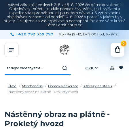
Vážení zákazníci, ve dnech 2. 8. až 9. 8. 2026 čerpáme dovolenou.
Objednávky můžete i nadále pohodlně vytvářet, jejich vyřízení a
expedice však proběhnou až po našem návratu. S vyřizováním
objednávek začneme od pondělí 10. 8. 2026 v pořadí, v jakém byly
přijaty. Děkujeme za Vaši trpělivost a pochopení. Přejeme Vám krásné
léto! HerniCentro.cz
+420 792 339 797
Po - Pá (9 -12, 13-17:00 hod, So 9-12)
0
CZK
Úvod
Merchandise
Domov a dekorace
Obrazy na stěnu
Nástěnný obraz na plátně - Prokletý hvozd
Nástěnný obraz na plátně -
Prokletý hvozd