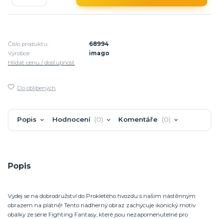
Číslo produktu:
68994
Výrobce:
imago
Hlídat cenu / dostupnost
Do oblíbených
Popis
Hodnocení
0
Komentáře
0
Popis
Vydej se na dobrodružství do Prokletého hvozdu s našim nástěnným
obrazem na plátně! Tento nádherný obraz zachycuje ikonický motiv
obálky ze série Fighting Fantasy, které jsou nezapomenutelné pro