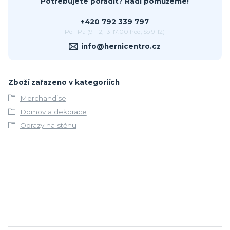
Potřebujete poradit? Rádi pomůžeme!
+420 792 339 797
Po - Pá (9 -12, 13-17:00 hod, So 9-12)
info@hernicentro.cz
Zboží zařazeno v kategoriích
Merchandise
Domov a dekorace
Obrazy na stěnu