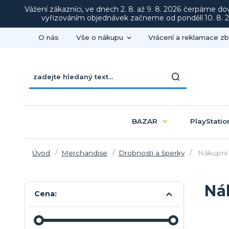
Vážení zákazníci, ve dnech 2. 8. až 9. 8. 2026 čerpáme d
vyřizováním objednávek začneme od pondělí 10. 8. 20
O nás
Vše o nákupu
Vrácení a reklamace zb
BAZAR
PlayStatio
Úvod
Merchandise
Drobnosti a šperky
Nákupní 
Ná
Cena: