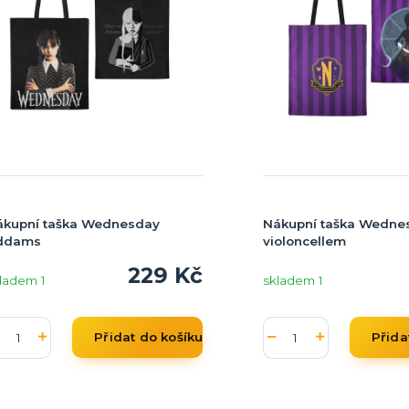
ákupní taška Wednesday
Nákupní taška Wedne
ddams
violoncellem
229 Kč
ladem 1
skladem 1
Přidat do košíku
Přida