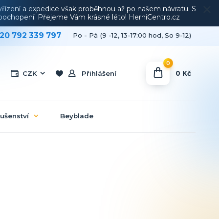
vyřízení a expedice však proběhnou až po našem návratu. S
a pochopení. Přejeme Vám krásné léto! HerniCentro.cz
20 792 339 797
Po - Pá (9 -12, 13-17:00 hod, So 9-12)
0
0 Kč
CZK
Přihlášení
lušenství
Beyblade