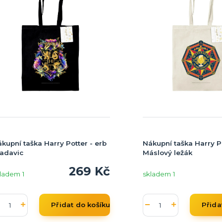
kupní taška Harry Potter - erb
Nákupní taška Harry Po
adavic
Máslový ležák
269 Kč
ladem 1
skladem 1
Přidat do košíku
Přida