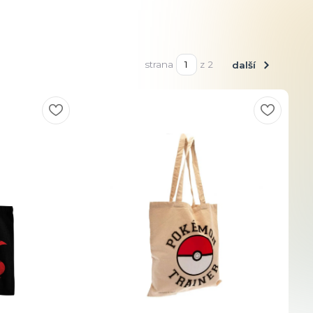
strana
z 2
další