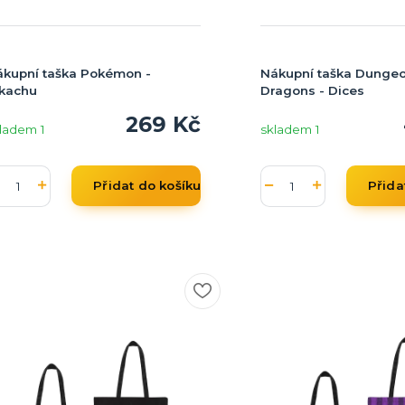
kupní taška Pokémon -
Nákupní taška Dunge
ikachu
Dragons - Dices
269 Kč
ladem 1
skladem 1
Přidat do košíku
Přida