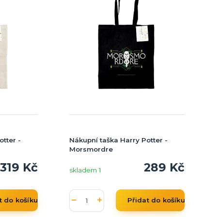
tter -
Nákupní taška Harry Potter -
Morsmordre
319 Kč
289 Kč
skladem 1
t do košíku
Přidat do košíku