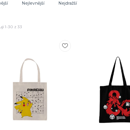
ější
Nejlevnější
Nejdražší
ji 1-30 z 33