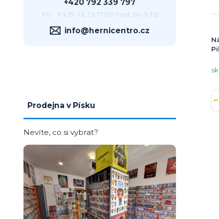
+420 792 339 797
Po - Pá (9 -12, 13-17:00 hod, So 9-12)
info@hernicentro.cz
Ná
P
sk
Prodejna v Písku
Nevíte, co si vybrat?