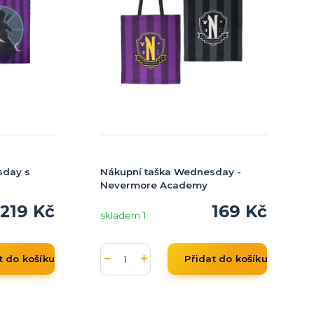
sday s
Nákupní taška Wednesday -
Nevermore Academy
219 Kč
169 Kč
skladem 1
t do košíku
Přidat do košíku