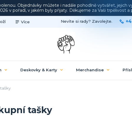
ovolenou. Objednávky můžete i nadále pohodlně vytvářet, jejich 
26 v pořadí, v jakém byly přijaty. Děkujeme za Vaši trpělivost 
+4
Nevíte si rady? Zavolejte.
oží
Více
n
Deskovky & Karty
Merchandise
Přís
tašky
kupní tašky