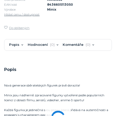
EAN kód:
8436605113050
Výrobce:
Minix
Hlídat cenu / dostupnost
Do oblíbených
Popis
Hodnocení
0
Komentáře
0
Popis
Nová generace sběratelských figurek právě dorazila!
Minix jsou nádherně zpracované figurky vytvořené podle populárních
licencí z oblasti filmu, seriálů, videoher, anime či sportu!
Každá figurka je jedinečná svou pózou, která přidává na autentičnosti a
propojení s charakterem postavy.