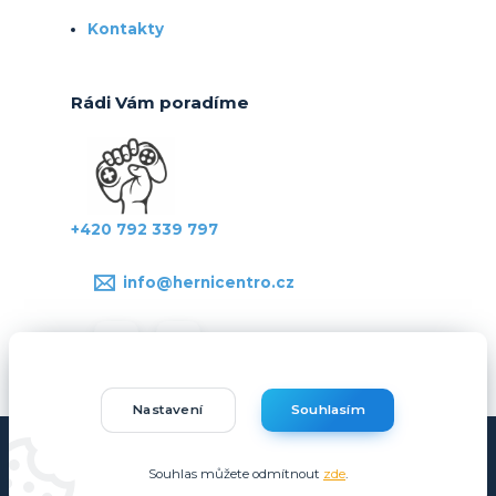
Kontakty
Rádi Vám poradíme
+420 792 339 797
info@hernicentro.cz
Nastavení
Souhlasím
Copyright © Hernicentro.cz
Souhlas můžete odmítnout
zde
.
Vytvořeno na
Eshop-rychle.cz