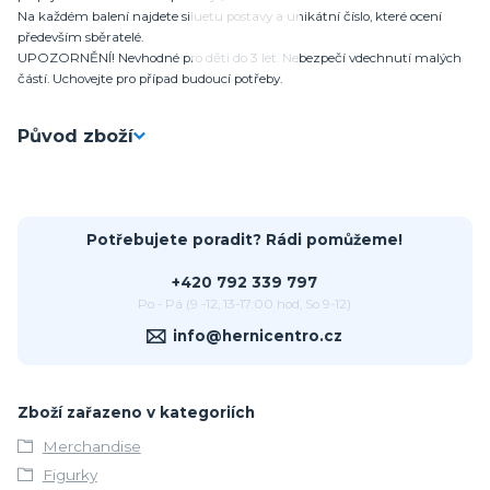
Na každém balení najdete siluetu postavy a unikátní číslo, které ocení
především sběratelé.
UPOZORNĚNÍ! Nevhodné pro děti do 3 let. Nebezpečí vdechnutí malých
částí. Uchovejte pro případ budoucí potřeby.
Původ zboží
Potřebujete poradit? Rádi pomůžeme!
+420 792 339 797
Po - Pá (9 -12, 13-17:00 hod, So 9-12)
info@hernicentro.cz
Zboží zařazeno v kategoriích
Merchandise
Figurky