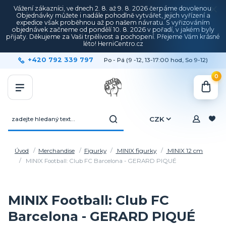
Vážení zákazníci, ve dnech 2. 8. až 9. 8. 2026 čerpáme dovolenou.
Objednávky můžete i nadále pohodlně vytvářet, jejich vyřízení a
expedice však proběhnou až po našem návratu. S vyřizováním
objednávek začneme od pondělí 10. 8. 2026 v pořadí, v jakém byly
přijaty. Děkujeme za Vaši trpělivost a pochopení. Přejeme Vám krásné
léto! HerniCentro.cz
+420 792 339 797
Po - Pá (9 -12, 13-17:00 hod, So 9-12)
0
CZK
Úvod
Merchandise
Figurky
MINIX figurky
MINIX 12 cm
MINIX Football: Club FC Barcelona - GERARD PIQUÉ
MINIX Football: Club FC
Barcelona - GERARD PIQUÉ