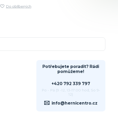
Do oblíbených
Potřebujete poradit? Rádi
pomůžeme!
+420 792 339 797
Po - Pá (9 -12, 13-17:00 hod, So 9-
12)
info@hernicentro.cz