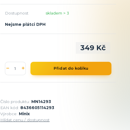
Dostupnost
skladem > 3
Nejsme plátci DPH
349 Kč
Přidat do košíku
Číslo produktu:
MN14293
EAN kód:
8436605114293
Výrobce:
Minix
Hlídat cenu / dostupnost