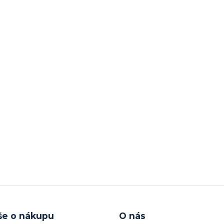
še o nákupu
O nás