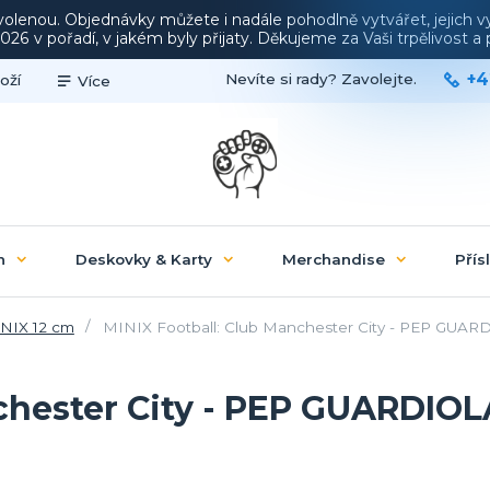
ovolenou. Objednávky můžete i nadále pohodlně vytvářet, jejich 
26 v pořadí, v jakém byly přijaty. Děkujeme za Vaši trpělivost 
+4
Nevíte si rady? Zavolejte.
oží
Více
n
Deskovky & Karty
Merchandise
Přís
NIX 12 cm
MINIX Football: Club Manchester City - PEP GUAR
chester City - PEP GUARDIOL