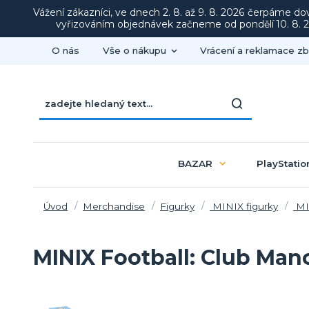
Vážení zákazníci, ve dnech 2. 8. až 9. 8. 2026 čerpáme d
vyřizováním objednávek začneme od pondělí 10. 8. 20
O nás
Vše o nákupu
Vrácení a reklamace zb
BAZAR
PlayStatio
Úvod
Merchandise
Figurky
MINIX figurky
MI
MINIX Football: Club Man