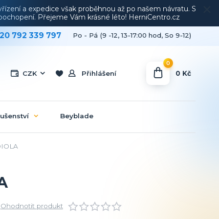
vyřízení a expedice však proběhnou až po našem návratu. S
a pochopení. Přejeme Vám krásné léto! HerniCentro.cz
20 792 339 797
Po - Pá (9 -12, 13-17:00 hod, So 9-12)
0
0 Kč
CZK
Přihlášení
lušenství
Beyblade
DIOLA
A
Ohodnotit produkt