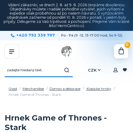
Vážení zákazníci, ve dnech 2. 8. až 9. 8. 2026 čerpáme dovolenou.
Objednávky můžete i nadále pohodlně vytvářet, jejich vyřízení a
expedice však proběhnou až po našem návratu. S vyřizováním
objednávek začneme od pondělí 10. 8. 2026 v pořadí, v jakém byly
přijaty. Děkujeme za Vaši trpělivost a pochopení. Přejeme Vám krásné
léto! HerniCentro.cz
+420 792 339 797
Po - Pá (9 -12, 13-17:00 hod, So 9-12)
0
CZK
Úvod
Merchandise
Domov a dekorace
Klasické hrnky
Hrnek Game of Thrones - Stark
Hrnek Game of Thrones -
Stark