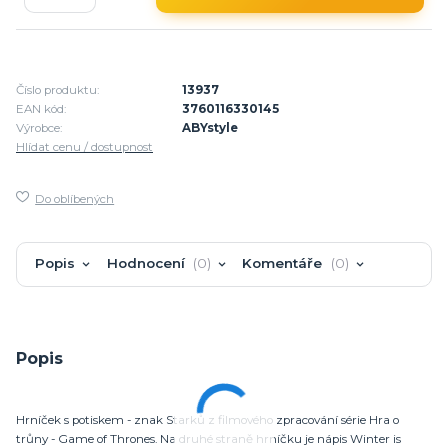
Číslo produktu:
13937
EAN kód:
3760116330145
Výrobce:
ABYstyle
Hlídat cenu / dostupnost
Do oblíbených
Popis
Hodnocení
0
Komentáře
0
Popis
Hrníček s potiskem - znak Starků z filmového zpracování série Hra o
trůny - Game of Thrones. Na druhé straně hrníčku je nápis Winter is