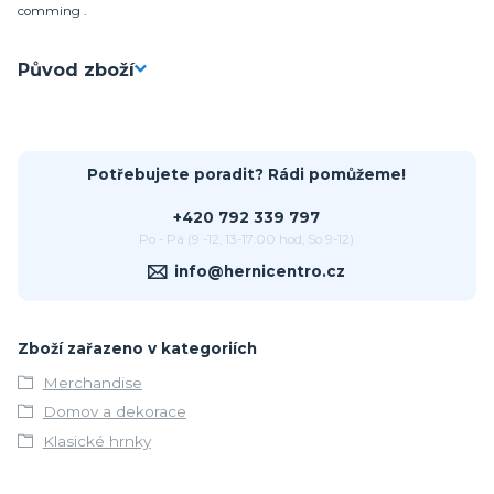
comming .
Původ zboží
Potřebujete poradit? Rádi pomůžeme!
+420 792 339 797
Po - Pá (9 -12, 13-17:00 hod, So 9-12)
info@hernicentro.cz
Zboží zařazeno v kategoriích
Merchandise
Domov a dekorace
Klasické hrnky