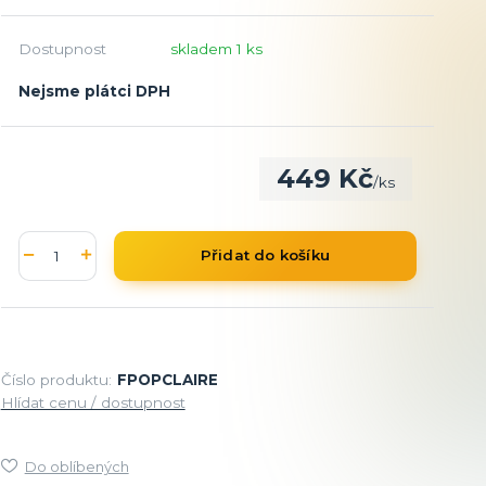
Dostupnost
skladem 1 ks
Nejsme plátci DPH
449 Kč
/
ks
Přidat do košíku
Číslo produktu:
FPOPCLAIRE
Hlídat cenu / dostupnost
Do oblíbených