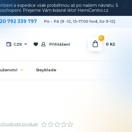
vyřízení a expedice však proběhnou až po našem návratu. S
a pochopení. Přejeme Vám krásné léto! HerniCentro.cz
20 792 339 797
Po - Pá (9 -12, 13-17:00 hod, So 9-12)
0
0 Kč
CZK
Přihlášení
lušenství
Beyblade
Ohodnotit produkt