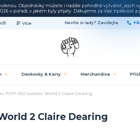
ovolenou. Objednávky můžete i nadále pohodlně vytvářet, jejich 
26 v pořadí, v jakém byly přijaty. Děkujeme za Vaši trpělivost 
+4
Nevíte si rady? Zavolejte.
oží
Více
n
Deskovky & Karty
Merchandise
Přís
o POP! 590 Jurassic World 2 Claire Dearing
World 2 Claire Dearing