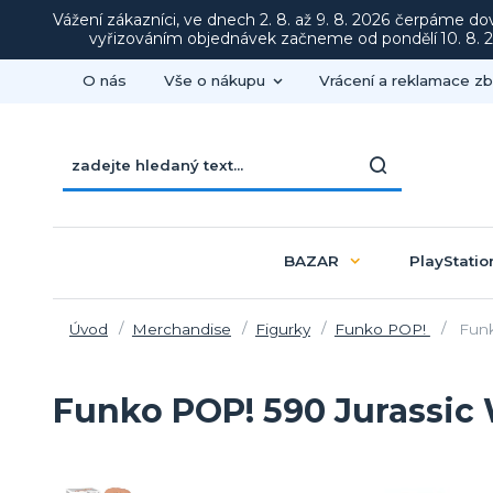
Vážení zákazníci, ve dnech 2. 8. až 9. 8. 2026 čerpáme d
vyřizováním objednávek začneme od pondělí 10. 8. 20
O nás
Vše o nákupu
Vrácení a reklamace zb
BAZAR
PlayStatio
Úvod
Merchandise
Figurky
Funko POP!
Funk
Funko POP! 590 Jurassic 