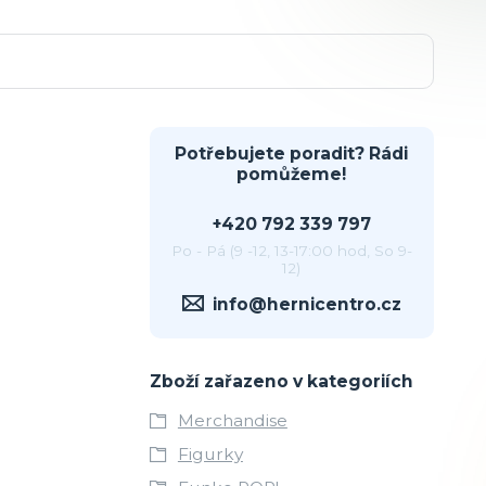
Potřebujete poradit? Rádi
pomůžeme!
+420 792 339 797
Po - Pá (9 -12, 13-17:00 hod, So 9-
12)
info@hernicentro.cz
Zboží zařazeno v kategoriích
Merchandise
Figurky