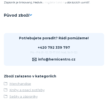
Zápisník je linkovaný, Hedviku najdete také na obrázcích uvnitř.
Původ zboží
Potřebujete poradit? Rádi pomůžeme!
+420 792 339 797
Po - Pá (9 -12, 13-17:00 hod, So 9-12)
info@hernicentro.cz
Zboží zařazeno v kategoriích
Merchandise
Knihy a psací potřeby
Sešity a zápisníky