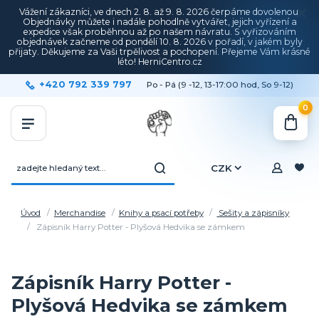
Vážení zákazníci, ve dnech 2. 8. až 9. 8. 2026 čerpáme dovolenou.
Objednávky můžete i nadále pohodlně vytvářet, jejich vyřízení a
expedice však proběhnou až po našem návratu. S vyřizováním
objednávek začneme od pondělí 10. 8. 2026 v pořadí, v jakém byly
přijaty. Děkujeme za Vaši trpělivost a pochopení. Přejeme Vám krásné
léto! HerniCentro.cz
+420 792 339 797
Po - Pá (9 -12, 13-17:00 hod, So 9-12)
0
CZK
Úvod
Merchandise
Knihy a psací potřeby
Sešity a zápisníky
Zápisník Harry Potter - Plyšová Hedvika se zámkem
Zápisník Harry Potter -
Plyšová Hedvika se zámkem