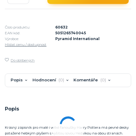
Číslo produktu:
60632
EAN kód:
5051265740045
Výrobce:
Pyramid International
Hlídat cenu / dostupnost
Do oblíbených
Popis
Hodnocení
0
Komentáře
0
Popis
Krásný zápisník pro malé i velké fanoušky Harry Pottera má pevné desky
potažené hebkým plyšem s vyšitou sovou Hedvikou na obou stranách.