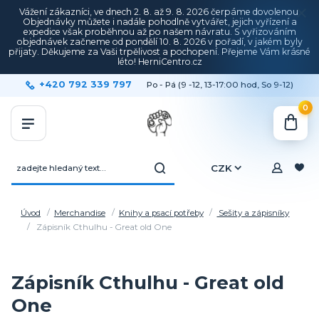
Vážení zákazníci, ve dnech 2. 8. až 9. 8. 2026 čerpáme dovolenou.
Objednávky můžete i nadále pohodlně vytvářet, jejich vyřízení a
expedice však proběhnou až po našem návratu. S vyřizováním
objednávek začneme od pondělí 10. 8. 2026 v pořadí, v jakém byly
přijaty. Děkujeme za Vaši trpělivost a pochopení. Přejeme Vám krásné
léto! HerniCentro.cz
+420 792 339 797
Po - Pá (9 -12, 13-17:00 hod, So 9-12)
0
CZK
Úvod
Merchandise
Knihy a psací potřeby
Sešity a zápisníky
Zápisník Cthulhu - Great old One
Zápisník Cthulhu - Great old
One