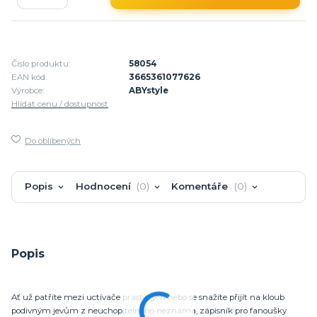
Číslo produktu:
58054
EAN kód:
3665361077626
Výrobce:
ABYstyle
Hlídat cenu / dostupnost
Do oblíbených
Popis
Hodnocení
0
Komentáře
0
Popis
Ať už patříte mezi uctívače prastarých nebo se snažíte přijít na kloub
podivným jevům z neuchopitelného neznáma, zápisník pro fanoušky