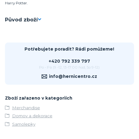
Harry Potter.
Původ zboží
Potřebujete poradit? Rádi pomůžeme!
+420 792 339 797
Po - Pá (9 -12, 13-17:00 hod, So 9-12)
info@hernicentro.cz
Zboží zařazeno v kategoriích
Merchandise
Domov a dekorace
Samolepky