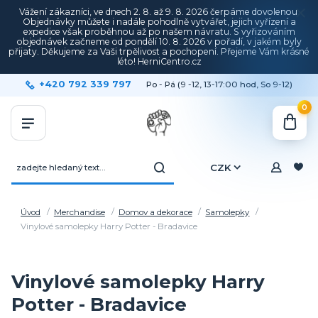
Vážení zákazníci, ve dnech 2. 8. až 9. 8. 2026 čerpáme dovolenou.
Objednávky můžete i nadále pohodlně vytvářet, jejich vyřízení a
expedice však proběhnou až po našem návratu. S vyřizováním
objednávek začneme od pondělí 10. 8. 2026 v pořadí, v jakém byly
přijaty. Děkujeme za Vaši trpělivost a pochopení. Přejeme Vám krásné
léto! HerniCentro.cz
+420 792 339 797
Po - Pá (9 -12, 13-17:00 hod, So 9-12)
0
CZK
Úvod
Merchandise
Domov a dekorace
Samolepky
Vinylové samolepky Harry Potter - Bradavice
Vinylové samolepky Harry
Potter - Bradavice