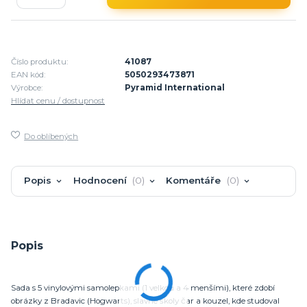
Číslo produktu:
41087
EAN kód:
5050293473871
Výrobce:
Pyramid International
Hlídat cenu / dostupnost
Do oblíbených
Popis
Hodnocení
0
Komentáře
0
Popis
Sada s 5 vinylovými samolepkami (1 velkou a 4 menšími), které zdobí
obrázky z Bradavic (Hogwarts), slavné školy čar a kouzel, kde studoval