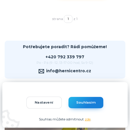
strana
z 1
Potřebujete poradit? Rádi pomůžeme!
+420 792 339 797
Po - Pá (9 -12, 13-17:00 hod, So 9-12)
info@hernicentro.cz
Nastavení
Souhlasím
Prodejna v Písku
Nevíte, co si vybrat?
Souhlas můžete odmítnout
zde
.