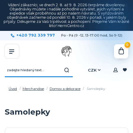
Vážení zákazníci, ve dnech 2. 8. až 9. 8. 2026 čerpáme dovolenou.
Objednávky můžete i nadále pohodlně vytvářet, jejich vyřízení a
expedice však proběhnou až po našem návratu. S vyřizováním
objednávek začneme od pondělí 10. 8. 2026 v pořadí, v jakém byly
přijaty. Děkujeme za Vaši trpělivost a pochopení. Přejeme Vám krásné
léto! HerniCentro.cz
+420 792 339 797
Po - Pá (9 -12, 13-17:00 hod, So 9-12)
0
CZK
Úvod
Merchandise
Domov a dekorace
Samolepky
Samolepky