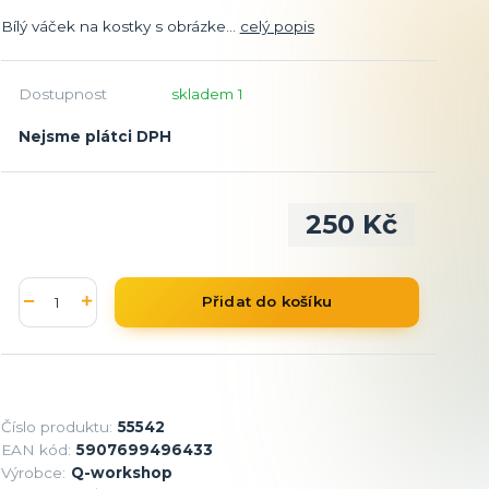
Bílý váček na kostky s obrázke...
celý popis
Dostupnost
skladem 1
Nejsme plátci DPH
250 Kč
Přidat do košíku
Číslo produktu:
55542
EAN kód:
5907699496433
Výrobce:
Q-workshop