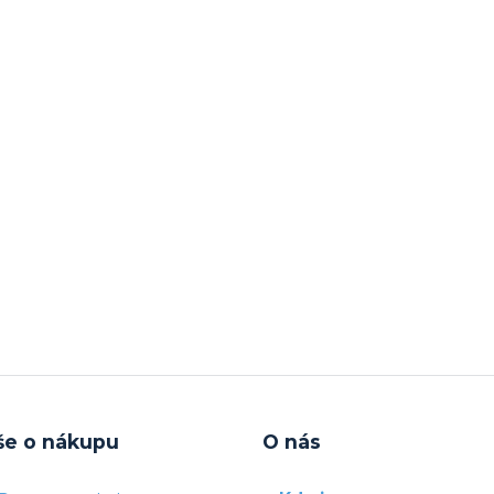
še o nákupu
O nás