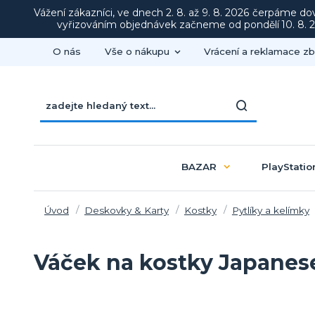
Vážení zákazníci, ve dnech 2. 8. až 9. 8. 2026 čerpáme d
vyřizováním objednávek začneme od pondělí 10. 8. 20
O nás
Vše o nákupu
Vrácení a reklamace zb
BAZAR
PlayStatio
Úvod
Deskovky & Karty
Kostky
Pytlíky a kelímky
Váček na kostky Japanes