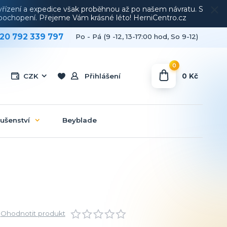
vyřízení a expedice však proběhnou až po našem návratu. S
a pochopení. Přejeme Vám krásné léto! HerniCentro.cz
20 792 339 797
Po - Pá (9 -12, 13-17:00 hod, So 9-12)
0
0 Kč
CZK
Přihlášení
lušenství
Beyblade
Ohodnotit produkt