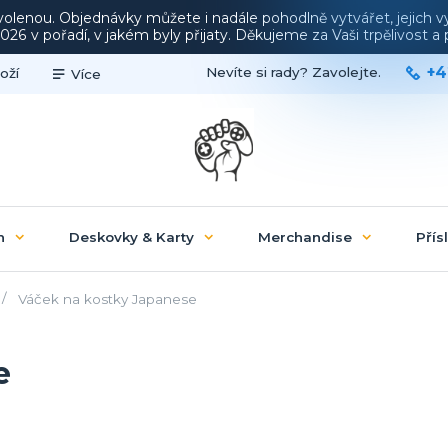
ovolenou. Objednávky můžete i nadále pohodlně vytvářet, jejich 
26 v pořadí, v jakém byly přijaty. Děkujeme za Vaši trpělivost 
+4
Nevíte si rady? Zavolejte.
oží
Více
n
Deskovky & Karty
Merchandise
Přís
Váček na kostky Japanese
e