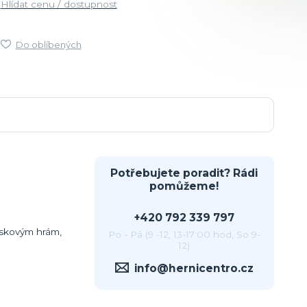
Hlídat cenu / dostupnost
Do oblíbených
Potřebujete poradit? Rádi
pomůžeme!
+420 792 339 797
eskovým hrám,
Po - Pá (9 -12, 13-17:00 hod, So 9-
12)
info@hernicentro.cz