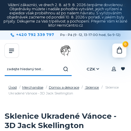
Vážení zákazníci, ve dnech 2. 8. až 9. 8. 2026 čerpáme dovolenou.
Objednávky můžete i nadále pohodlně vytvářet, jejich vyřízení a
expedice však proběhnou až po našem návratu. S vyřizováním
objednávek začneme od pondělí 10. 8. 2026 v pořadí, v jakém byly
přijaty. Děkujeme za Vaši trpělivost a pochopení. Přejeme Vám krásné
léto! HerniCentro.cz
+420 792 339 797
Po - Pá (9 -12, 13-17:00 hod, So 9-12)
0
CZK
Úvod
Merchandise
Domov a dekorace
Sklenice
Sklenice
Ukradené Vánoce - 3D Jack Skellington
Sklenice Ukradené Vánoce -
3D Jack Skellington