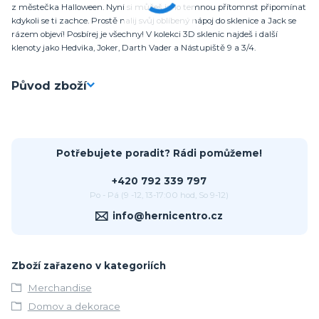
z městečka Halloween. Nyní si můžeš jeho temnou přítomnst připomínat
kdykoli se ti zachce. Prostě nalij svůj oblíbený nápoj do sklenice a Jack se
rázem objeví! Posbírej je všechny! V kolekci 3D sklenic najdeš i další
klenoty jako Hedvika, Joker, Darth Vader a Nástupiště 9 a 3/4.
Původ zboží
Potřebujete poradit? Rádi pomůžeme!
+420 792 339 797
Po - Pá (9 -12, 13-17:00 hod, So 9-12)
info@hernicentro.cz
Zboží zařazeno v kategoriích
Merchandise
Domov a dekorace