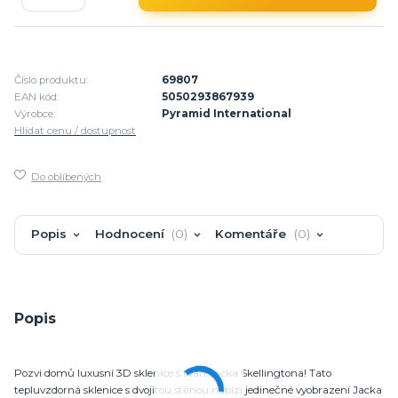
Číslo produktu:
69807
EAN kód:
5050293867939
Výrobce:
Pyramid International
Hlídat cenu / dostupnost
Do oblíbených
Popis
Hodnocení
0
Komentáře
0
Popis
Pozvi domů luxusní 3D sklenice s tváří Jacka Skellingtona! Tato
tepluvzdorná sklenice s dvojitou stěnou nabízí jedinečné vyobrazení Jacka