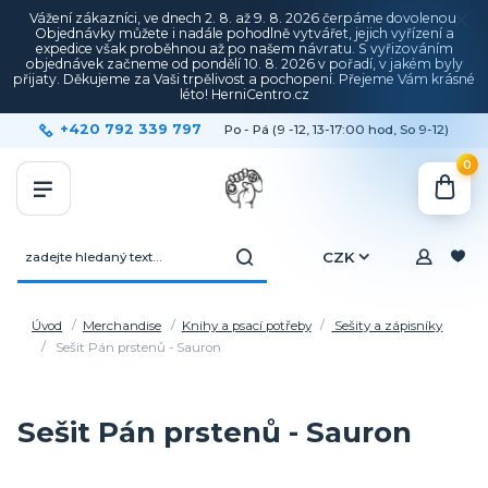
Vážení zákazníci, ve dnech 2. 8. až 9. 8. 2026 čerpáme dovolenou.
Objednávky můžete i nadále pohodlně vytvářet, jejich vyřízení a
expedice však proběhnou až po našem návratu. S vyřizováním
objednávek začneme od pondělí 10. 8. 2026 v pořadí, v jakém byly
přijaty. Děkujeme za Vaši trpělivost a pochopení. Přejeme Vám krásné
léto! HerniCentro.cz
+420 792 339 797
Po - Pá (9 -12, 13-17:00 hod, So 9-12)
0
CZK
Úvod
Merchandise
Knihy a psací potřeby
Sešity a zápisníky
Sešit Pán prstenů - Sauron
Sešit Pán prstenů - Sauron