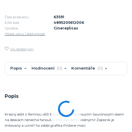
Číslo produktu:
63591
EAN kód:
4895205612006
Výrobce:
Cinereplicas
Hlídat cenu / dostupnost
Do oblíbených
Popis
Hodnocení
0
Komentáře
0
Popis
Krásný sešit s Temnou věží Barad-dûr a vševidoucím Sauronovým okem
na deskách nenechá fanoušky Pána prstenů klidnými! Zápisník je
linkovaný a uvnitř ho zdobí grafika Prstene moci.