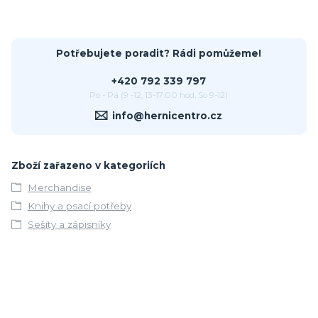
Potřebujete poradit? Rádi pomůžeme!
+420 792 339 797
Po - Pá (9 -12, 13-17:00 hod, So 9-12)
info@hernicentro.cz
Zboží zařazeno v kategoriích
Merchandise
Knihy a psací potřeby
Sešity a zápisníky