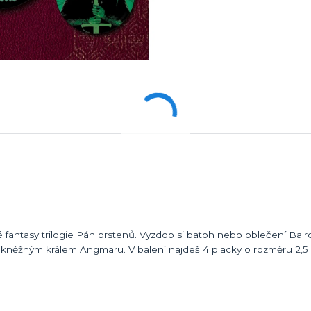
é fantasy trilogie Pán prstenů. Vyzdob si batoh nebo oblečení Bal
žným králem Angmaru. V balení najdeš 4 placky o rozměru 2,5 