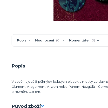
Popis
Hodnocení
0
Komentáře
0
Popis
V sadě najdeš 5 pěkných kulatých placek s motivy ze slavn
Glumem, Aragornem, Arwen nebo Pánem Nazgûlů - Černokně
o rozměru 3,8 cm.
Původ zboží