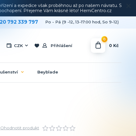
vyřízení a expedice však proběhnou až po našem návratu. S
a pochopení. Přejeme Vám krásné léto! HerniCentro.cz
20 792 339 797
Po - Pá (9 -12, 13-17:00 hod, So 9-12)
0
0 Kč
CZK
Přihlášení
lušenství
Beyblade
Ohodnotit produkt