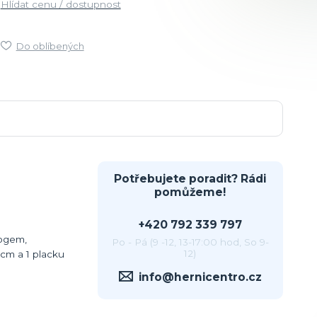
Hlídat cenu / dostupnost
Do oblíbených
Potřebujete poradit? Rádi
pomůžeme!
+420 792 339 797
rogem,
Po - Pá (9 -12, 13-17:00 hod, So 9-
12)
cm a 1 placku
info@hernicentro.cz