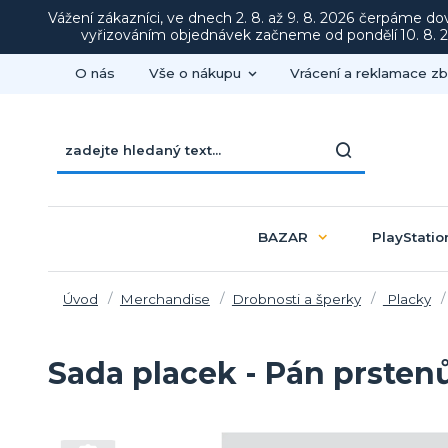
Vážení zákazníci, ve dnech 2. 8. až 9. 8. 2026 čerpáme d
vyřizováním objednávek začneme od pondělí 10. 8. 20
O nás
Vše o nákupu
Vrácení a reklamace zb
BAZAR
PlayStatio
Úvod
Merchandise
Drobnosti a šperky
Placky
Sada placek - Pán prsten