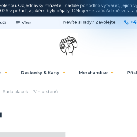
ovolenou. Objednávky můžete i nadále pohodlně vytvářet, jejich 
26 v pořadí, v jakém byly přijaty. Děkujeme za Vaši trpělivost 
+4
Nevíte si rady? Zavolejte.
oží
Více
n
Deskovky & Karty
Merchandise
Přís
Sada placek - Pán prstenů
ů