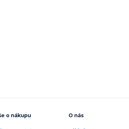
še o nákupu
O nás