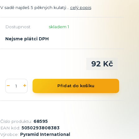
V sadě najdeš 5 pěkných kulatý...
celý popis
Dostupnost
skladem 1
Nejsme plátci DPH
92 Kč
Přidat do košíku
Číslo produktu:
68595
EAN kód:
5050293808383
Výrobce:
Pyramid International