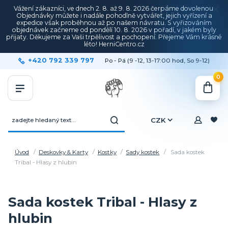
Vážení zákazníci, ve dnech 2. 8. až 9. 8. 2026 čerpáme dovolenou.
Objednávky můžete i nadále pohodlně vytvářet, jejich vyřízení a
expedice však proběhnou až po našem návratu. S vyřizováním
objednávek začneme od pondělí 10. 8. 2026 v pořadí, v jakém byly
přijaty. Děkujeme za Vaši trpělivost a pochopení. Přejeme Vám krásné
léto! HerniCentro.cz
+420 792 339 797
Po - Pá (9 -12, 13-17:00 hod, So 9-12)
0
CZK
Úvod
Deskovky & Karty
Kostky
Sady kostek
Sada kostek
Tribal - Hlasy z hlubin
Sada kostek Tribal - Hlasy z
hlubin