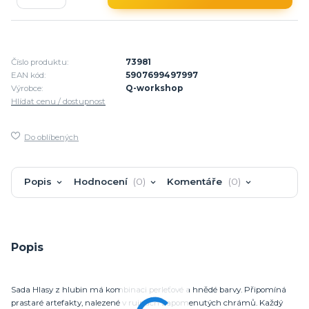
Číslo produktu:
73981
EAN kód:
5907699497997
Výrobce:
Q-workshop
Hlídat cenu / dostupnost
Do oblíbených
Popis
Hodnocení
0
Komentáře
0
Popis
Sada Hlasy z hlubin má kombinaci perleťové a hnědé barvy. Připomíná
prastaré artefakty, nalezené v ruinách zapomenutých chrámů. Každý