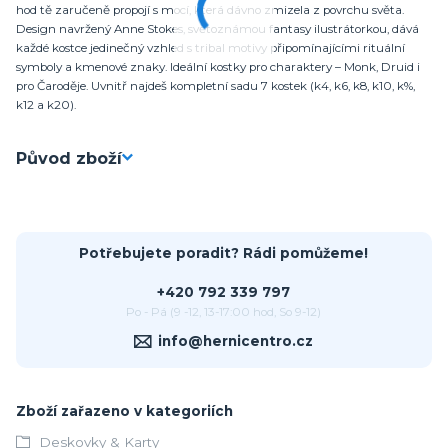
hod tě zaručeně propojí s mocí, která dávno zmizela z povrchu světa.
Design navržený Anne Stokes, světoznámou fantasy ilustrátorkou, dává
každé kostce jedinečný vzhled s tribal motivy připomínajícími rituální
symboly a kmenové znaky. Ideální kostky pro charaktery – Monk, Druid i
pro Čaroděje. Uvnitř najdeš kompletní sadu 7 kostek (k4, k6, k8, k10, k%,
k12 a k20).
Původ zboží
Potřebujete poradit? Rádi pomůžeme!
+420 792 339 797
Po - Pá (9 -12, 13-17:00 hod, So 9-12)
info@hernicentro.cz
Zboží zařazeno v kategoriích
Deskovky & Karty