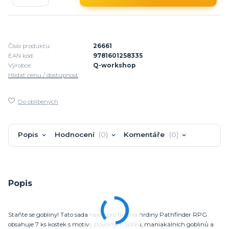
Číslo produktu:
26661
EAN kód:
9781601258335
Výrobce:
Q-workshop
Hlídat cenu / dostupnost
Do oblíbených
Popis
Hodnocení
0
Komentáře
0
Popis
Staňte se gobliny! Tato sada nejen pro hru na hrdiny Pathfinder RPG
obsahuje 7 ks kostek s motivy zlovolných šotků, maniakálních goblinů a