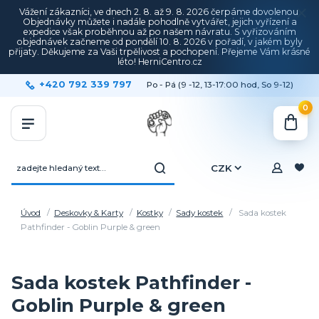
Vážení zákazníci, ve dnech 2. 8. až 9. 8. 2026 čerpáme dovolenou.
Objednávky můžete i nadále pohodlně vytvářet, jejich vyřízení a
expedice však proběhnou až po našem návratu. S vyřizováním
objednávek začneme od pondělí 10. 8. 2026 v pořadí, v jakém byly
přijaty. Děkujeme za Vaši trpělivost a pochopení. Přejeme Vám krásné
léto! HerniCentro.cz
+420 792 339 797
Po - Pá (9 -12, 13-17:00 hod, So 9-12)
0
CZK
Úvod
Deskovky & Karty
Kostky
Sady kostek
Sada kostek
Pathfinder - Goblin Purple & green
Sada kostek Pathfinder -
Goblin Purple & green