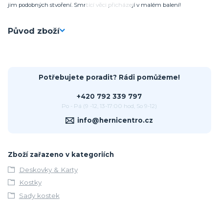
jim podobných stvoření. Smrtící věci přicházejí v malém balení!
Původ zboží
Potřebujete poradit? Rádi pomůžeme!
+420 792 339 797
Po - Pá (9 -12, 13-17:00 hod, So 9-12)
info@hernicentro.cz
Zboží zařazeno v kategoriích
Deskovky & Karty
Kostky
Sady kostek