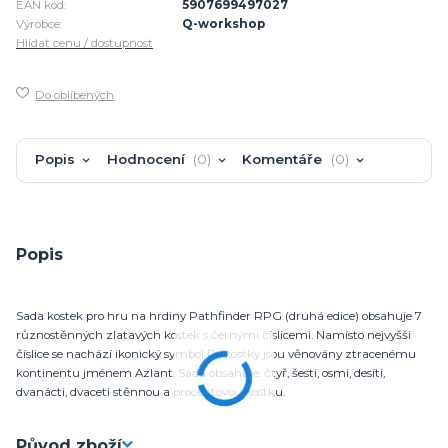
EAN kód:
5907699497027
Výrobce:
Q-workshop
Hlídat cenu / dostupnost
Do oblíbených
Popis
Hodnocení
0
Komentáře
0
Popis
Sada kostek pro hru na hrdiny Pathfinder RPG (druhá edice) obsahuje 7
různostěnných zlatavých kostek s černými číslicemi. Namísto nejvyšší
číslice se nachází ikonický symbol P , kostky jsou věnovány ztracenému
kontinentu jménem Azlant. Sada obsahuje: čtyř, šesti, osmi, desíti,
dvanácti, dvaceti stěnnou a procentovou kostku.
Původ zboží