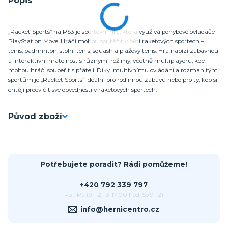
„Racket Sports“ na PS3 je sportovní hra, která využívá pohybové ovladače
PlayStation Move. Hráči mohou soutěžit v pěti raketových sportech –
tenis, badminton, stolní tenis, squash a plážový tenis. Hra nabízí zábavnou
a interaktivní hratelnost s různými režimy, včetně multiplayeru, kde
mohou hráči soupeřit s přáteli. Díky intuitivnímu ovládání a rozmanitým
sportům je „Racket Sports“ ideální pro rodinnou zábavu nebo pro ty, kdo si
chtějí procvičit své dovednosti v raketových sportech.
Původ zboží
Potřebujete poradit? Rádi pomůžeme!
+420 792 339 797
Po - Pá (9 -12, 13-17:00 hod, So 9-12)
info@hernicentro.cz