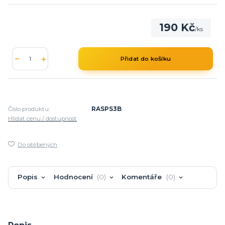
190 Kč
/
ks
Přidat do košíku
Číslo produktu:
RASPS3B
Hlídat cenu / dostupnost
Do oblíbených
Popis
Hodnocení
0
Komentáře
0
Popis