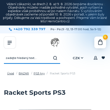
Vážení zákazníci, ve dnech 2. 8. až 9. 8. 2026 čerpáme dovolenou.
Objednávky můžete i nadále pohodlně vytvářet, jejich vyřízení a
expedice však proběhnou až po našem návratu. S vyřizováním
objednávek začneme od pondělí 10. 8. 2026 v pořadí, v jakém byly
přijaty. Děkujeme za Vaši trpělivost a pochopení. Přejeme Vám krásné
léto! HerniCentro.cz
+420 792 339 797
Po - Pá (9 -12, 13-17:00 hod, So 9-12)
0
CZK
Úvod
BAZAR
PS3 hry
Racket Sports PS3
Racket Sports PS3