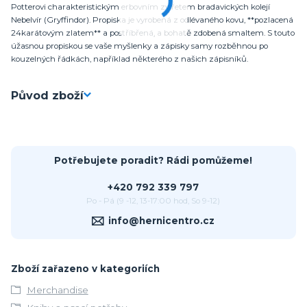
Potterovi charakteristickým erbovním zvířetem bradavických kolejí
Nebelvír (Gryffindor). Propiska je vyrobená z odlévaného kovu, **pozlacená
24karátovým zlatem** a postříbřená, a bohatě zdobená smaltem. S touto
úžasnou propiskou se vaše myšlenky a zápisky samy rozběhnou po
kouzelných řádkách, například některého z našich zápisníků.
Původ zboží
Potřebujete poradit? Rádi pomůžeme!
+420 792 339 797
Po - Pá (9 -12, 13-17:00 hod, So 9-12)
info@hernicentro.cz
Zboží zařazeno v kategoriích
Merchandise