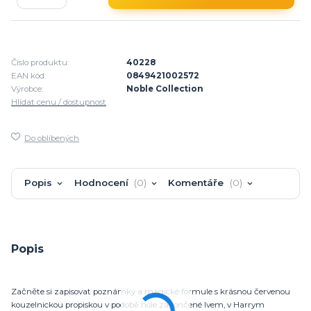
Číslo produktu:
40228
EAN kód:
0849421002572
Výrobce:
Noble Collection
Hlídat cenu / dostupnost
Do oblíbených
Popis
Hodnocení
0
Komentáře
0
Popis
Začněte si zapisovat poznámky a magické formule s krásnou červenou
kouzelnickou propiskou v podobě hole zakončené lvem, v Harrym