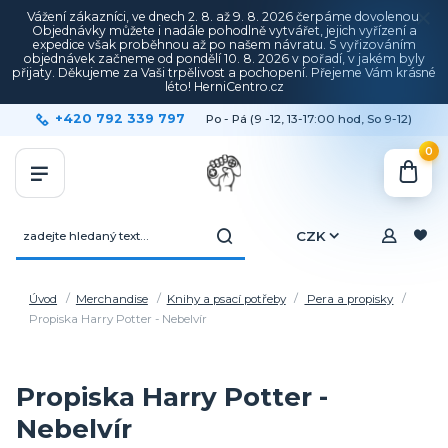
Vážení zákazníci, ve dnech 2. 8. až 9. 8. 2026 čerpáme dovolenou.
Objednávky můžete i nadále pohodlně vytvářet, jejich vyřízení a
expedice však proběhnou až po našem návratu. S vyřizováním
objednávek začneme od pondělí 10. 8. 2026 v pořadí, v jakém byly
přijaty. Děkujeme za Vaši trpělivost a pochopení. Přejeme Vám krásné
léto! HerniCentro.cz
+420 792 339 797
Po - Pá (9 -12, 13-17:00 hod, So 9-12)
0
CZK
Úvod
Merchandise
Knihy a psací potřeby
Pera a propisky
Propiska Harry Potter - Nebelvír
Propiska Harry Potter -
Nebelvír