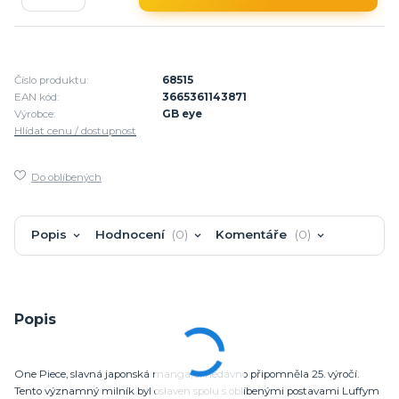
Číslo produktu:
68515
EAN kód:
3665361143871
Výrobce:
GB eye
Hlídat cenu / dostupnost
Do oblíbených
Popis
Hodnocení
0
Komentáře
0
Popis
One Piece, slavná japonská manga, si nedávno připomněla 25. výročí.
Tento významný milník byl oslaven spolu s oblíbenými postavami Luffym