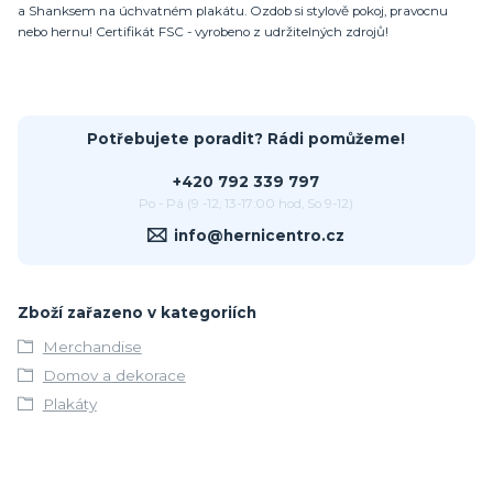
a Shanksem na úchvatném plakátu. Ozdob si stylově pokoj, pravocnu
nebo hernu! Certifikát FSC - vyrobeno z udržitelných zdrojů!
Potřebujete poradit? Rádi pomůžeme!
+420 792 339 797
Po - Pá (9 -12, 13-17:00 hod, So 9-12)
info@hernicentro.cz
Zboží zařazeno v kategoriích
Merchandise
Domov a dekorace
Plakáty