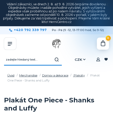
Vážení zákazníci, ve dnech 2. 8. až 9. 8. 2026 čerpáme dovolenou.
Objednávky můžete i nadále pohodlně vytvářet, jejich vyřízení a
expedice však proběhnou až po našem návratu. S vyřizováním
objednávek začneme od pondělí 10. 8. 2026 v pořadí, v jakém byly
přijaty. Děkujeme za Vaši trpělivost a pochopení. Přejeme Vám krásné
léto! HerniCentro.cz
+420 792 339 797
Po - Pá (9 -12, 13-17:00 hod, So 9-12)
0
CZK
Úvod
Merchandise
Domov a dekorace
Plakáty
Plakát
One Piece - Shanks and Luffy
Plakát One Piece - Shanks
and Luffy