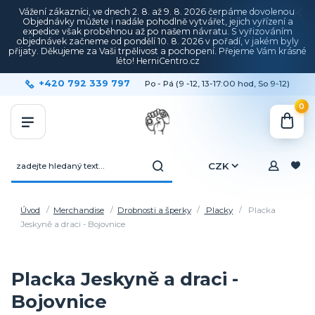
Vážení zákazníci, ve dnech 2. 8. až 9. 8. 2026 čerpáme dovolenou.
Objednávky můžete i nadále pohodlně vytvářet, jejich vyřízení a
expedice však proběhnou až po našem návratu. S vyřizováním
objednávek začneme od pondělí 10. 8. 2026 v pořadí, v jakém byly
přijaty. Děkujeme za Vaši trpělivost a pochopení. Přejeme Vám krásné
léto! HerniCentro.cz
+420 792 339 797
Po - Pá (9 -12, 13-17:00 hod, So 9-12)
0
CZK
Úvod
Merchandise
Drobnosti a šperky
Placky
Placka
Jeskyně a draci - Bojovnice
Placka Jeskyně a draci -
Bojovnice