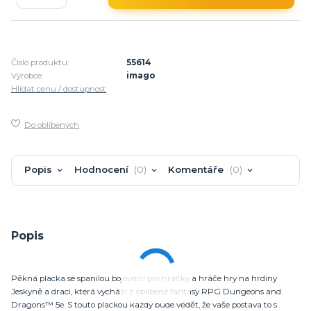
Číslo produktu:
55614
Výrobce:
imago
Hlídat cenu / dostupnost
Do oblíbených
Popis
Hodnocení
0
Komentáře
0
Popis
Pěkná placka se spanilou bojovnicí pro hráčky a hráče hry na hrdiny
Jeskyně a draci, která vychází z oblíbené fantasy RPG Dungeons and
Dragons™ 5e. S touto plackou každý bude vědět, že vaše postava to s