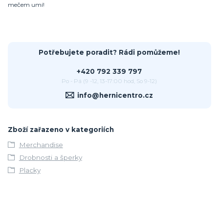
mečem umí!
Potřebujete poradit? Rádi pomůžeme!
+420 792 339 797
Po - Pá (9 -12, 13-17:00 hod, So 9-12)
info@hernicentro.cz
Zboží zařazeno v kategoriích
Merchandise
Drobnosti a šperky
Placky