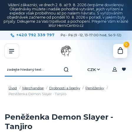
Vážení zákazníci, ve dnech 2. 8. až 9. 8. 2026 čerpáme dovolenou.
Objednávky můžete i nadále pohodlně vytvářet, jejich vyřízení a
expedice však proběhnou až po našem návratu. S vyřizováním
objednávek začneme od pondělí 10. 8. 2026 v pořadí, v jakém byly
přijaty. Děkujeme za Vaši trpělivost a pochopení. Přejeme Vám krásné
léto! HerniCentro.cz
+420 792 339 797
Po - Pá (9 -12, 13-17:00 hod, So 9-12)
0
CZK
Úvod
Merchandise
Drobnosti a šperky
Peněženky
Peněženka Demon Slayer - Tanjiro
Peněženka Demon Slayer -
Tanjiro