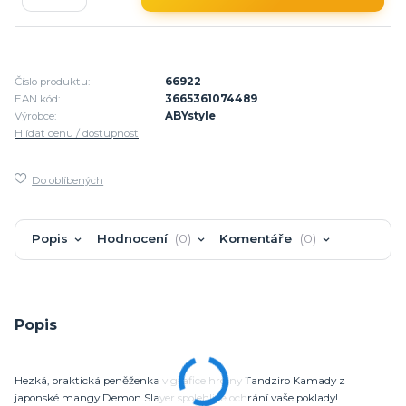
Číslo produktu:
66922
EAN kód:
3665361074489
Výrobce:
ABYstyle
Hlídat cenu / dostupnost
Do oblíbených
Popis
Hodnocení
0
Komentáře
0
Popis
Hezká, praktická peněženka v grafice hrdiny Tandziro Kamady z
japonské mangy Demon Slayer spolehlivě ochrání vaše poklady!