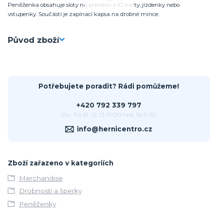
Peněženka obsahuje sloty na platební a ID karty, jízdenky nebo
vstupenky. Součástí je zapínací kapsa na drobné mince.
Původ zboží
Potřebujete poradit? Rádi pomůžeme!
+420 792 339 797
Po - Pá (9 -12, 13-17:00 hod, So 9-12)
info@hernicentro.cz
Zboží zařazeno v kategoriích
Merchandise
Drobnosti a šperky
Peněženky