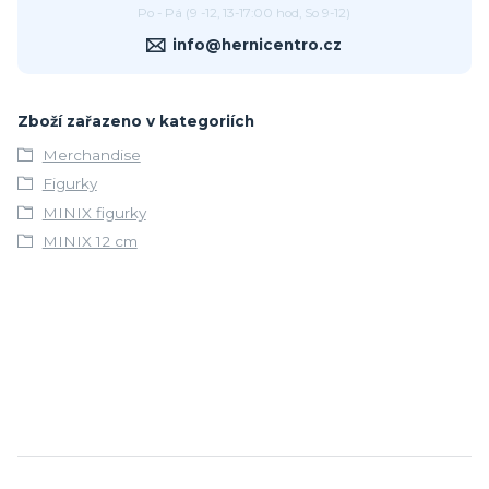
Po - Pá (9 -12, 13-17:00 hod, So 9-12)
info@hernicentro.cz
Zboží zařazeno v kategoriích
Merchandise
Figurky
MINIX figurky
MINIX 12 cm