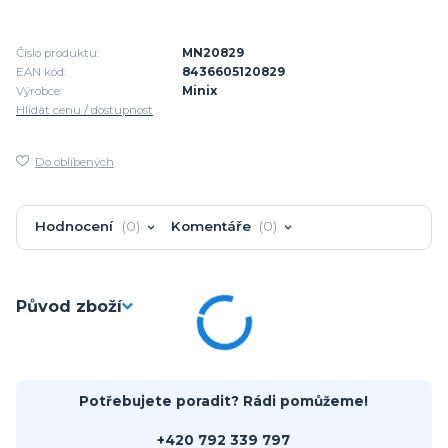
Číslo produktu:
MN20829
EAN kód:
8436605120829
Výrobce:
Minix
Hlídat cenu / dostupnost
Do oblíbených
Hodnocení
0
Komentáře
0
Původ zboží
Potřebujete poradit? Rádi pomůžeme!
+420 792 339 797