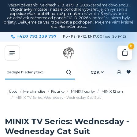
Vážení zákazníci, ve dnech 2. 8. až 9. 8. 2026 čerpáme dovolenou.
Objednávky můžete i nadále pohodlně vytvářet, jejich vyřízení a
expedice však proběhnou až po našem návratu. S vyřizováním
objednávek začneme od pondělí 10. 8. 2026 v pořadí, v jakém byly
přijaty. Děkujeme za Vaši trpělivost a pochopení. Přejeme Vám krásné
léto! HerniCentro.cz
+420 792 339 797
Po - Pá (9 -12, 13-17:00 hod, So 9-12)
0
CZK
Úvod
Merchandise
Figurky
MINIX figurky
MINIX 12 cm
MINIX TV Series: Wednesday - Wednesday Cat Suit
MINIX TV Series: Wednesday -
Wednesday Cat Suit