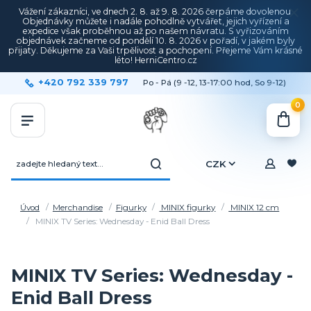
Vážení zákazníci, ve dnech 2. 8. až 9. 8. 2026 čerpáme dovolenou.
Objednávky můžete i nadále pohodlně vytvářet, jejich vyřízení a
expedice však proběhnou až po našem návratu. S vyřizováním
objednávek začneme od pondělí 10. 8. 2026 v pořadí, v jakém byly
přijaty. Děkujeme za Vaši trpělivost a pochopení. Přejeme Vám krásné
léto! HerniCentro.cz
+420 792 339 797
Po - Pá (9 -12, 13-17:00 hod, So 9-12)
0
CZK
Úvod
Merchandise
Figurky
MINIX figurky
MINIX 12 cm
MINIX TV Series: Wednesday - Enid Ball Dress
MINIX TV Series: Wednesday -
Enid Ball Dress