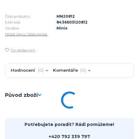
Číslo produktu:
MN20812
EAN kód:
8436605120812
Výrobce:
Minix
Hlídat cenu / dostupnost
Do oblíbených
Hodnocení
0
Komentáře
0
Původ zboží
Potřebujete poradit? Rádi pomůžeme!
+420 792 339 797