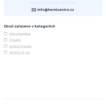
Po - Pá (9 -12, 13-17:00 hod, So 9-12)
info@hernicentro.cz
Zboží zařazeno v kategoriích
Merchandise
Figurky
MINIX figurky
MINIX 12 cm