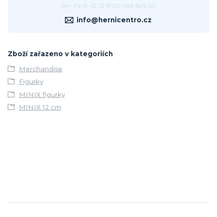
Po - Pá (9 -12, 13-17:00 hod, So 9-12)
info@hernicentro.cz
Zboží zařazeno v kategoriích
Merchandise
Figurky
MINIX figurky
MINIX 12 cm