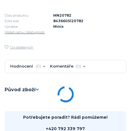
Číslo produktu:
MN20782
EAN kód:
8436605120782
Výrobce:
Minix
Hlídat cenu / dostupnost
Do oblíbených
Hodnocení
0
Komentáře
0
Původ zboží
Potřebujete poradit? Rádi pomůžeme!
+420 792 339 797