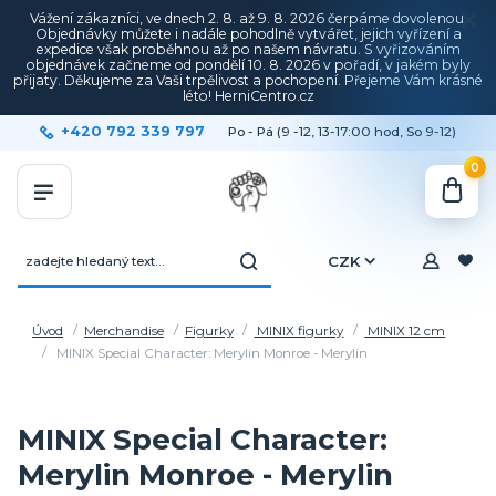
Vážení zákazníci, ve dnech 2. 8. až 9. 8. 2026 čerpáme dovolenou.
Objednávky můžete i nadále pohodlně vytvářet, jejich vyřízení a
expedice však proběhnou až po našem návratu. S vyřizováním
objednávek začneme od pondělí 10. 8. 2026 v pořadí, v jakém byly
přijaty. Děkujeme za Vaši trpělivost a pochopení. Přejeme Vám krásné
léto! HerniCentro.cz
+420 792 339 797
Po - Pá (9 -12, 13-17:00 hod, So 9-12)
0
CZK
Úvod
Merchandise
Figurky
MINIX figurky
MINIX 12 cm
MINIX Special Character: Merylin Monroe - Merylin
MINIX Special Character:
Merylin Monroe - Merylin