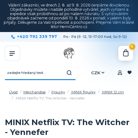
Vážení zákazníci, ve dnech 2. 8. až 9. 8. 2026 čerpáme dovolenou.
Objednávky můžete i nadále pohodlně vytvářet, jejich vyřízení a
expedice však proběhnou až po našem návratu. S vyřizováním
objednávek začneme od pondělí 10. 8. 2026 v pořadí, v jakém byly
přijaty. Děkujeme za Vaši trpělivost a pochopení. Přejeme Vám krásné
léto! HerniCentro.cz
+420 792 339 797
Po - Pá (9 -12, 13-17:00 hod, So 9-12)
0
CZK
Úvod
Merchandise
Figurky
MINIX figurky
MINIX 12 cm
MINIX Netflix TV: The Witcher - Yennefer
MINIX Netflix TV: The Witcher
- Yennefer