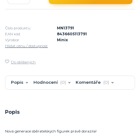
Číslo produktu:
MN13791
EAN kód:
8436605113791
Výrobce:
Minix
Hlídat cenu / dostupnost
Do oblíbených
Popis
Hodnocení
0
Komentáře
0
Popis
Nová generace sběratelských figurek právě dorazila!