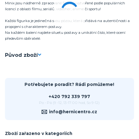
Minix jsou nádherně zpracované figurky vytvořené podle populárních
licencí z oblasti filmu, seriálů, videoher, anime či sportu!
Každá figurka je jedinečná svou pózou, která přidává na autentičnosti a
propojení s charakterem postavy.
Na každém balení najdete siluetu postavy a unikátní číslo, které ocení
především sběratelé.
Původ zboží
Potřebujete poradit? Rádi pomůžeme!
+420 792 339 797
Po - Pá (9 -12, 13-17:00 hod, So 9-12)
info@hernicentro.cz
Zboží zařazeno v kategoriích