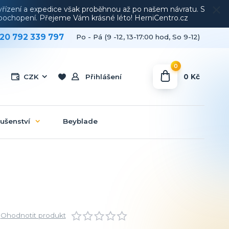
vyřízení a expedice však proběhnou až po našem návratu. S
a pochopení. Přejeme Vám krásné léto! HerniCentro.cz
20 792 339 797
Po - Pá (9 -12, 13-17:00 hod, So 9-12)
0
0 Kč
CZK
Přihlášení
lušenství
Beyblade
Ohodnotit produkt