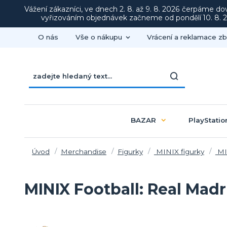
Vážení zákazníci, ve dnech 2. 8. až 9. 8. 2026 čerpáme d
vyřizováním objednávek začneme od pondělí 10. 8. 20
O nás
Vše o nákupu
Vrácení a reklamace zb
BAZAR
PlayStatio
Úvod
Merchandise
Figurky
MINIX figurky
MI
MINIX Football: Real Madr