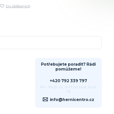
Do oblíbených
Potřebujete poradit? Rádi
pomůžeme!
+420 792 339 797
Po - Pá (9 -12, 13-17:00 hod, So 9-
12)
info@hernicentro.cz