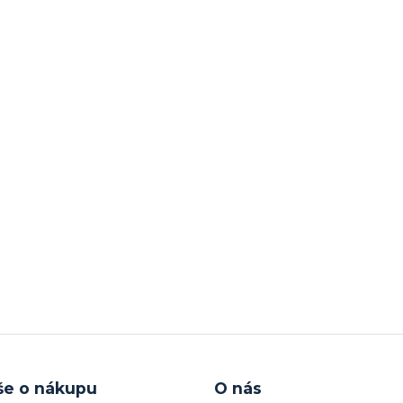
še o nákupu
O nás