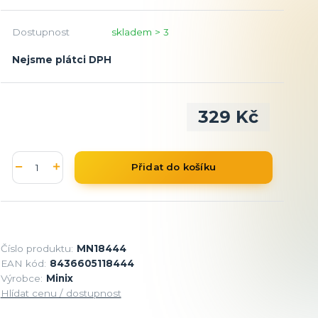
Dostupnost
skladem > 3
Nejsme plátci DPH
329 Kč
Přidat do košíku
Číslo produktu:
MN18444
EAN kód:
8436605118444
Výrobce:
Minix
Hlídat cenu / dostupnost