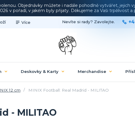
ovolenou. Objednávky můžete i nadále pohodlně vytvářet, jejich 
26 v pořadí, v jakém byly přijaty. Děkujeme za Vaši trpělivost 
+4
Nevíte si rady? Zavolejte.
oží
Více
n
Deskovky & Karty
Merchandise
Přís
NIX 12 cm
MINIX Football: Real Madrid - MILITAO
id - MILITAO