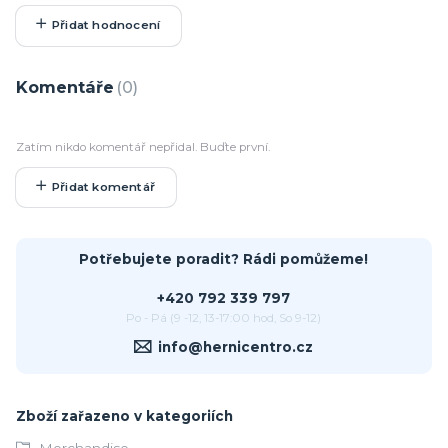
Přidat hodnocení
Komentáře
0
Zatím nikdo komentář nepřidal. Buďte první.
Přidat komentář
Potřebujete poradit? Rádi pomůžeme!
+420 792 339 797
Po - Pá (9 -12, 13-17:00 hod, So 9-12)
info@hernicentro.cz
Zboží zařazeno v kategoriích
Merchandise