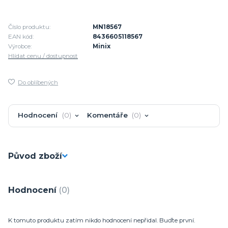
Číslo produktu:
MN18567
EAN kód:
8436605118567
Výrobce:
Minix
Hlídat cenu / dostupnost
Do oblíbených
Hodnocení
0
Komentáře
0
Původ zboží
Hodnocení
0
K tomuto produktu zatím nikdo hodnocení nepřidal. Buďte první.