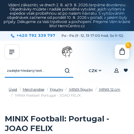
Vážení zákazníci, ve dnech 2. 8. až 9. 8. 2026 čerpáme dovolenou.
Objednávky můžete i nadále pohodlně vytvářet, jejich vyřízení a
expedice však proběhnou až po našem návratu. S vyřizováním
objednávek začneme od pondělí 10. 8. 2026 v pořadí, v jakém byly
přijaty. Děkujeme za Vaši trpělivost a pochopení. Přejeme Vám krásné
léto! HerniCentro.cz
+420 792 339 797
Po - Pá (9 -12, 13-17:00 hod, So 9-12)
0
CZK
Úvod
Merchandise
Figurky
MINIX figurky
MINIX 12 cm
MINIX Football: Portugal - JOAO FELIX
MINIX Football: Portugal -
JOAO FELIX