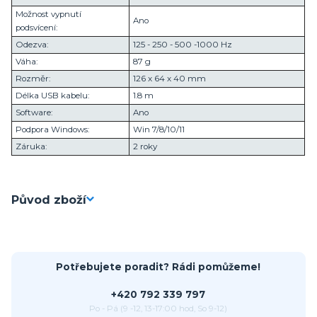
Možnost vypnutí
Ano
podsvícení:
Odezva:
125 - 250 - 500 -1000 Hz
Váha:
87 g
Rozměr:
126 x 64 x 40 mm
Délka USB kabelu:
1.8 m
Software:
Ano
Podpora Windows:
Win 7/8/10/11
Záruka:
2 roky
Původ zboží
Potřebujete poradit? Rádi pomůžeme!
+420 792 339 797
Po - Pá (9 -12, 13-17:00 hod, So 9-12)