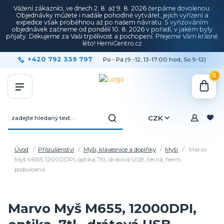
Vážení zákazníci, ve dnech 2. 8. až 9. 8. 2026 čerpáme dovolenou.
Objednávky můžete i nadále pohodlně vytvářet, jejich vyřízení a
expedice však proběhnou až po našem návratu. S vyřizováním
objednávek začneme od pondělí 10. 8. 2026 v pořadí, v jakém byly
přijaty. Děkujeme za Vaši trpělivost a pochopení. Přejeme Vám krásné
léto! HerniCentro.cz
+420 792 339 797
Po - Pá (9 -12, 13-17:00 hod, So 9-12)
0
CZK
Úvod
Příslušenství
Myši, klávesnice a doplňky
Myši
Marvo
Myš M655, 12000DPI, optika, 7tl., drátová USB, černá, herní,
podsvícená
Marvo Myš M655, 12000DPI,