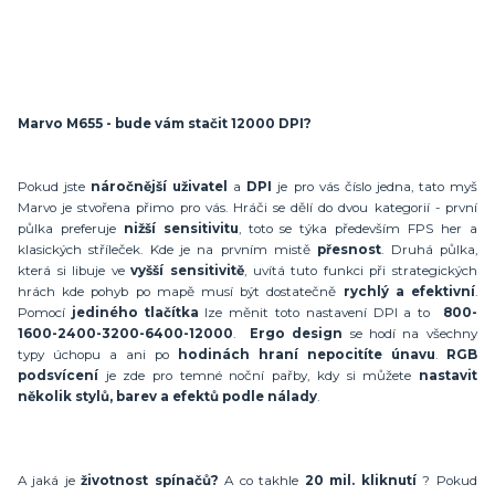
Marvo M655 - bude vám stačit 12000 DPI?
Pokud jste
náročnější uživatel
a
DPI
je pro vás číslo jedna, tato myš
Marvo je stvořena přimo pro vás. Hráči se dělí do dvou kategorií - první
půlka preferuje
nižší sensitivitu
, toto se týka především FPS her a
klasických stříleček. Kde je na prvním mistě
přesnost
. Druhá půlka,
která si libuje ve
vyšší sensitivitě
, uvítá tuto funkci při strategických
hrách kde pohyb po mapě musí být dostatečně
rychlý a efektivní
.
Pomocí
jediného tlačítka
lze měnit toto nastavení DPI a to
800-
1600-2400-3200-6400-12000
.
Ergo design
se hodí na všechny
typy úchopu a ani po
hodinách hraní nepocitíte únavu
.
RGB
podsvícení
je zde pro temné noční pařby, kdy si můžete
nastavit
několik stylů, barev a efektů podle nálady
.
A jaká je
životnost spínačů?
A co takhle
20 mil. kliknutí
? Pokud