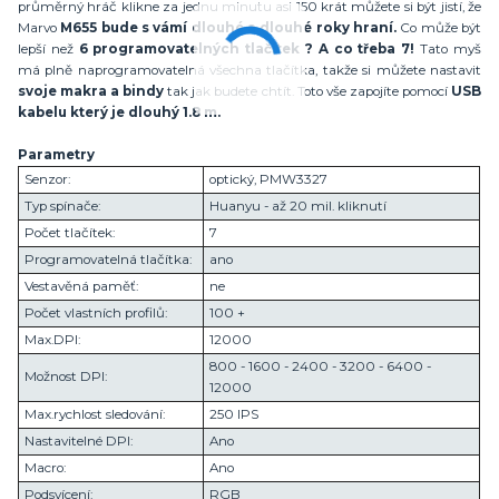
průměrný hráč klikne za jednu minutu asi 150 krát můžete si být jistí, že
Marvo
M655 bude s vámí dlouhé a dlouhé roky hraní.
Co může být
lepší než
6 programovatelných tlačítek ? A co třeba 7!
Tato myš
má plně naprogramovatelná všechna tlačítka, takže si můžete nastavit
svoje makra a bindy
tak jak budete chtít. Toto vše zapojíte pomocí
USB
kabelu který je dlouhý 1.8 m.
Parametry
Senzor:
optický, PMW3327
Typ spínače:
Huanyu - až 20 mil. kliknutí
Počet tlačítek:
7
Programovatelná tlačítka:
ano
Vestavěná paměť:
ne
Počet vlastních profilů:
100 +
Max.DPI:
12000
800 - 1600 - 2400 - 3200 - 6400 -
Možnost DPI:
12000
Max.rychlost sledování:
250 IPS
Nastavitelné DPI:
Ano
Macro:
Ano
Podsvícení:
RGB