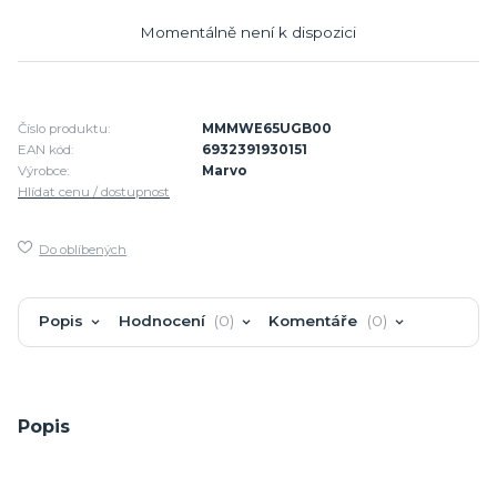
Momentálně není k dispozici
Číslo produktu:
MMMWE65UGB00
EAN kód:
6932391930151
Výrobce:
Marvo
Hlídat cenu / dostupnost
Do oblíbených
Popis
Hodnocení
0
Komentáře
0
Popis