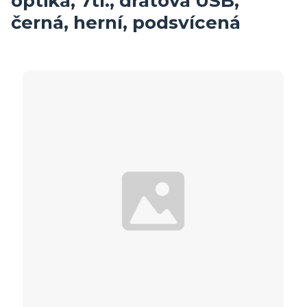
optika, 7tl., drátová USB,
černá, herní, podsvícená