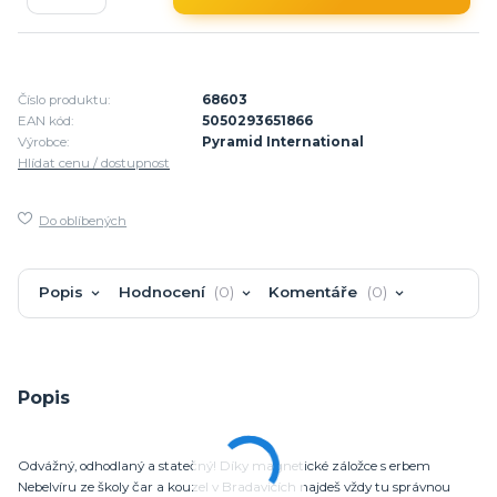
Číslo produktu:
68603
EAN kód:
5050293651866
Výrobce:
Pyramid International
Hlídat cenu / dostupnost
Do oblíbených
Popis
Hodnocení
0
Komentáře
0
Popis
Odvážný, odhodlaný a statečný! Díky magnetické záložce s erbem
Nebelvíru ze školy čar a kouzel v Bradavicích najdeš vždy tu správnou