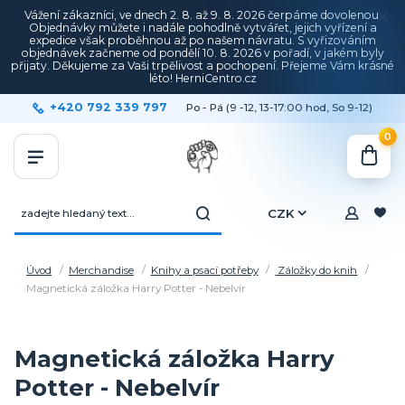
Vážení zákazníci, ve dnech 2. 8. až 9. 8. 2026 čerpáme dovolenou.
Objednávky můžete i nadále pohodlně vytvářet, jejich vyřízení a
expedice však proběhnou až po našem návratu. S vyřizováním
objednávek začneme od pondělí 10. 8. 2026 v pořadí, v jakém byly
přijaty. Děkujeme za Vaši trpělivost a pochopení. Přejeme Vám krásné
léto! HerniCentro.cz
+420 792 339 797
Po - Pá (9 -12, 13-17:00 hod, So 9-12)
0
CZK
Úvod
Merchandise
Knihy a psací potřeby
Záložky do knih
Magnetická záložka Harry Potter - Nebelvír
Magnetická záložka Harry
Potter - Nebelvír