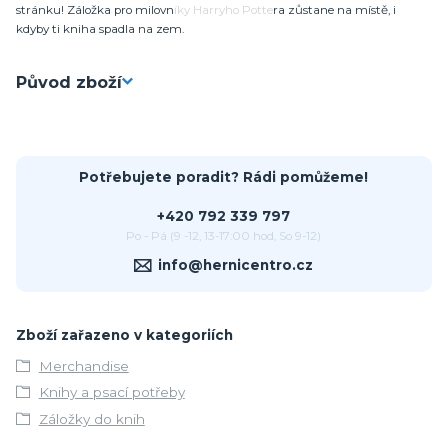
stránku! Záložka pro milovníky Harryho Pottera zůstane na místě, i
kdyby ti kniha spadla na zem.
Původ zboží
Potřebujete poradit? Rádi pomůžeme!
+420 792 339 797
Po - Pá (9 -12, 13-17:00 hod, So 9-12)
info@hernicentro.cz
Zboží zařazeno v kategoriích
Merchandise
Knihy a psací potřeby
Záložky do knih