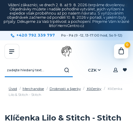
Vážení zákazníci, ve dnech 2. 8. až 9. 8. 2026 čerpáme dovolenou.
Objednávky můžete i nadále pohodlně vytvářet, jejich vyřízení a
expedice však proběhnou až po našem návratu. S vyřizováním
objednávek začneme od pondělí 10. 8. 2026 v pořadí, v jakém byly
přijaty. Děkujeme za Vaši trpělivost a pochopení. Přejeme Vám krásné
léto! HerniCentro.cz
+420 792 339 797
Po - Pá (9 -12, 13-17:00 hod, So 9-12)
0
CZK
Úvod
Merchandise
Drobnosti a šperky
Klíčenky
Klíčenka
Lilo & Stitch - Stitch
Klíčenka Lilo & Stitch - Stitch