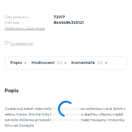
Číslo produktu:
72017
EAN kód:
8445484320121
Hlídat cenu / dostupnost
Do oblíbených
Popis
Hodnocení
0
Komentáře
0
Popis
Ozdob svůj batoh nebo klíče roztomilou plyšovou klíčenkou Lilo & Stitch s
velkou hlavou Stitche! Díky tomuto výraznému doplňku vždycky najdeš
své klíče. Klíčenka je rozkošným dárkem pro mladé Havajany i milovníky
fimu od Disneyho.