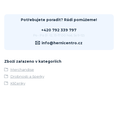
Potřebujete poradit? Rádi pomůžeme!
+420 792 339 797
Po - Pá (9 -12, 13-17:00 hod, So 9-12)
info@hernicentro.cz
Zboží zařazeno v kategoriích
Merchandise
Drobnosti a šperky
Klíčenky