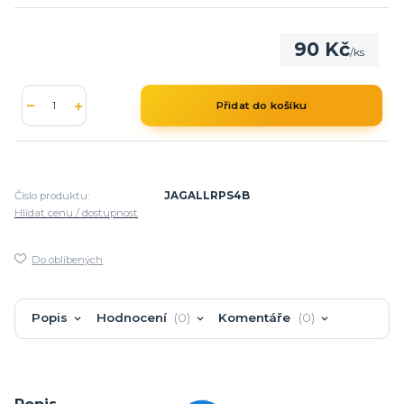
90 Kč
/
ks
Přidat do košíku
Číslo produktu:
JAGALLRPS4B
Hlídat cenu / dostupnost
Do oblíbených
Popis
Hodnocení
0
Komentáře
0
Popis