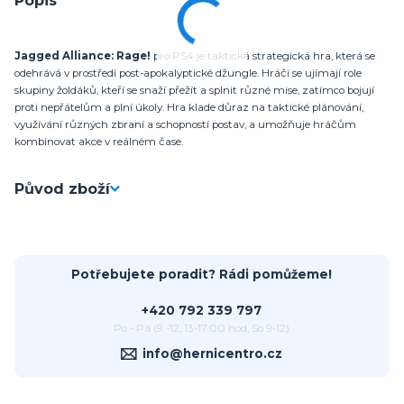
Jagged Alliance: Rage!
pro PS4 je taktická strategická hra, která se
odehrává v prostředí post-apokalyptické džungle. Hráči se ujímají role
skupiny žoldáků, kteří se snaží přežít a splnit různé mise, zatímco bojují
proti nepřátelům a plní úkoly. Hra klade důraz na taktické plánování,
využívání různých zbraní a schopností postav, a umožňuje hráčům
kombinovat akce v reálném čase.
Původ zboží
Potřebujete poradit? Rádi pomůžeme!
+420 792 339 797
Po - Pá (9 -12, 13-17:00 hod, So 9-12)
info@hernicentro.cz