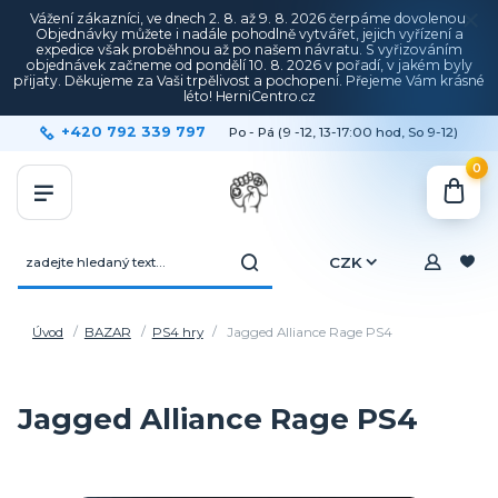
Vážení zákazníci, ve dnech 2. 8. až 9. 8. 2026 čerpáme dovolenou.
Objednávky můžete i nadále pohodlně vytvářet, jejich vyřízení a
expedice však proběhnou až po našem návratu. S vyřizováním
objednávek začneme od pondělí 10. 8. 2026 v pořadí, v jakém byly
přijaty. Děkujeme za Vaši trpělivost a pochopení. Přejeme Vám krásné
léto! HerniCentro.cz
+420 792 339 797
Po - Pá (9 -12, 13-17:00 hod, So 9-12)
0
CZK
Úvod
BAZAR
PS4 hry
Jagged Alliance Rage PS4
Jagged Alliance Rage PS4