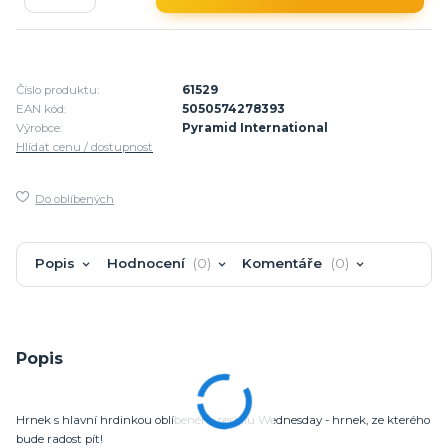
Číslo produktu:
61529
EAN kód:
5050574278393
Výrobce:
Pyramid International
Hlídat cenu / dostupnost
Do oblíbených
Popis
Hodnocení
0
Komentáře
0
Popis
Hrnek s hlavní hrdinkou oblíbeného seriálu Wednesday - hrnek, ze kterého
bude radost pít!