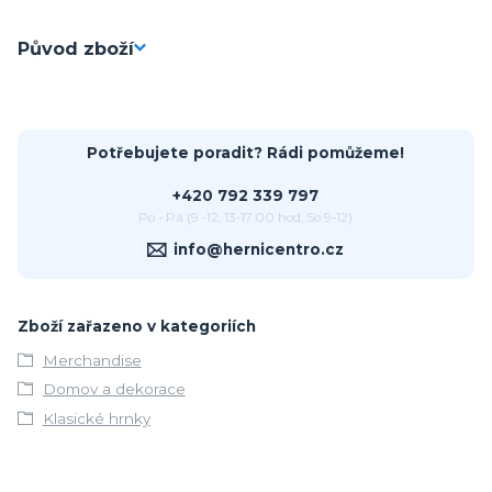
Původ zboží
Potřebujete poradit? Rádi pomůžeme!
+420 792 339 797
Po - Pá (9 -12, 13-17:00 hod, So 9-12)
info@hernicentro.cz
Zboží zařazeno v kategoriích
Merchandise
Domov a dekorace
Klasické hrnky