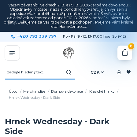
Vážení zákazníci, ve dnech 2. 8. až 9. 8. 2026 čerpáme dovolenou.
Objednávky můžete i nadále pohodlně vytvářet, jejich vyřízení a
expedice však proběhnou až po našem návratu. S vyřizováním
objednávek začneme od pondělí 10. 8. 2026 v pořadí, v jakém byly
přijaty. Děkujeme za Vaši trpělivost a pochopení. Přejeme Vám krásné
léto! HerniCentro.cz
+420 792 339 797
Po - Pá (9 -12, 13-17:00 hod, So 9-12)
0
CZK
Úvod
Merchandise
Domov a dekorace
Klasické hrnky
Hrnek Wednesday - Dark Side
Hrnek Wednesday - Dark
Side