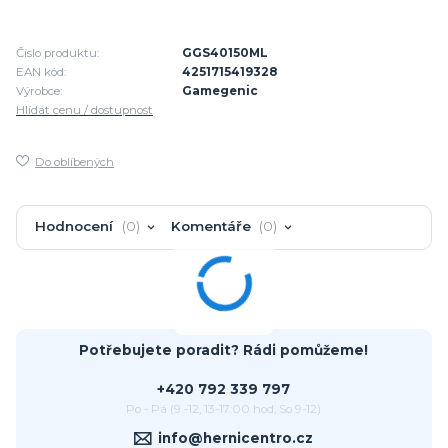
Číslo produktu:
GGS40150ML
EAN kód:
4251715419328
Výrobce:
Gamegenic
Hlídat cenu / dostupnost
Do oblíbených
Hodnocení
0
Komentáře
0
Potřebujete poradit? Rádi pomůžeme!
+420 792 339 797
Po - Pá (9 -12, 13-17:00 hod, So 9-12)
info@hernicentro.cz