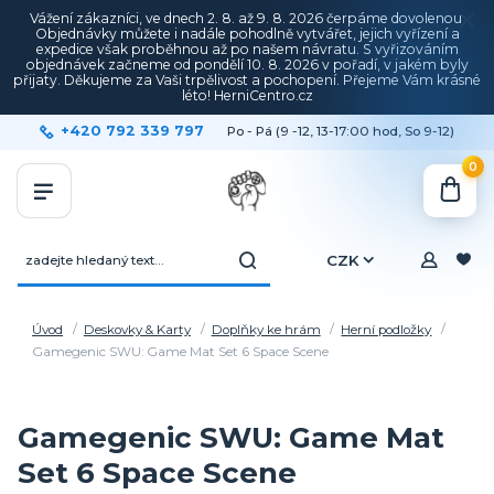
Vážení zákazníci, ve dnech 2. 8. až 9. 8. 2026 čerpáme dovolenou.
Objednávky můžete i nadále pohodlně vytvářet, jejich vyřízení a
expedice však proběhnou až po našem návratu. S vyřizováním
objednávek začneme od pondělí 10. 8. 2026 v pořadí, v jakém byly
přijaty. Děkujeme za Vaši trpělivost a pochopení. Přejeme Vám krásné
léto! HerniCentro.cz
+420 792 339 797
Po - Pá (9 -12, 13-17:00 hod, So 9-12)
0
CZK
Úvod
Deskovky & Karty
Doplňky ke hrám
Herní podložky
Gamegenic SWU: Game Mat Set 6 Space Scene
Gamegenic SWU: Game Mat
Set 6 Space Scene