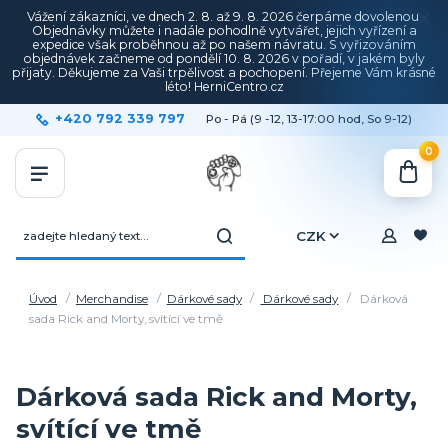
Vážení zákazníci, ve dnech 2. 8. až 9. 8. 2026 čerpáme dovolenou.
Objednávky můžete i nadále pohodlně vytvářet, jejich vyřízení a
expedice však proběhnou až po našem návratu. S vyřizováním
objednávek začneme od pondělí 10. 8. 2026 v pořadí, v jakém byly
přijaty. Děkujeme za Vaši trpělivost a pochopení. Přejeme Vám krásné
léto! HerniCentro.cz
+420 792 339 797
Po - Pá (9 -12, 13-17:00 hod, So 9-12)
0
CZK
Úvod
Merchandise
Dárkové sady
Dárkové sady
Dárková
sada Rick and Morty, svítící ve tmě
Dárková sada Rick and Morty,
svítící ve tmě