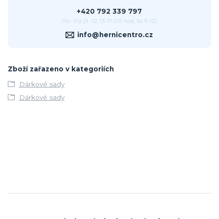
+420 792 339 797
Po - Pá (9 -12, 13-17:00 hod, So 9-12)
info@hernicentro.cz
Zboží zařazeno v kategoriích
Dárkové sady
Dárkové sady