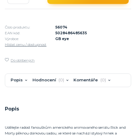
Číslo produktu:
56074
EAN kód:
5028486485635
Výrobce:
GB eye
Hlídat cenu / dostupnost
Do oblíbených
Popis
Hodnocení
0
Komentáře
0
Popis
Udělejte radost fanouškům amerického animovaného seriálu Rick and
Morty pěknou dárkovou sadou, ve které se nachází stylový hrnek a