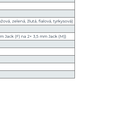
ová, zelená, žlutá, fialová, tyrkysová)
mm Jack (F) na 2× 3,5 mm Jack (M))