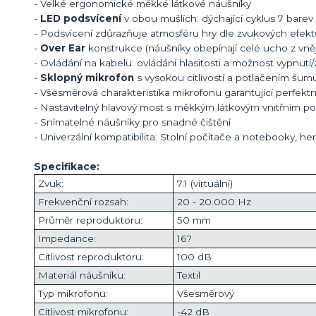
- Velké ergonomické měkké látkové náušníky
-
LED podsvícení
v obou mušlích: dýchající cyklus 7 barev (
- Podsvícení zdůrazňuje atmosféru hry dle zvukových efekt
-
Over Ear
konstrukce (náušníky obepínají celé ucho z vnějš
- Ovládání na kabelu: ovládání hlasitosti a možnost vypnutí
-
Sklopný mikrofon
s vysokou citlivostí a potlačením šum
- Všesměrová charakteristika mikrofonu garantující perfekt
- Nastavitelný hlavový most s měkkým látkovým vnitřním po
- Snímatelné náušníky pro snadné čištění
- Univerzální kompatibilita: Stolní počítače a notebooky, her
Specifikace:
Zvuk:
7.1 (virtuální)
Frekvenční rozsah:
20 - 20.000 Hz
Průměr reproduktoru:
50 mm
Impedance:
16?
Citlivost reproduktoru:
100 dB
Materiál náušníku:
Textil
Typ mikrofonu:
Všesměrový
Citlivost mikrofonu:
-42 dB