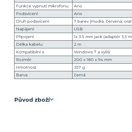
Funkce vypnutí mikrofonu:
Ano
Podsvícení:
Ano
Druh podsvícení:
7 barev (modrá, červená, oranž
Napájení:
USB
Připojení:
1x 3.5 mm jack (adaptér 3,5 
Délka kabelu:
2 m
Kompatibilní s:
Windows 7 a vyšší
Rozměr:
200 x 180 x 94 mm
Hmotnost:
357 g
Barva:
černá
Původ zboží