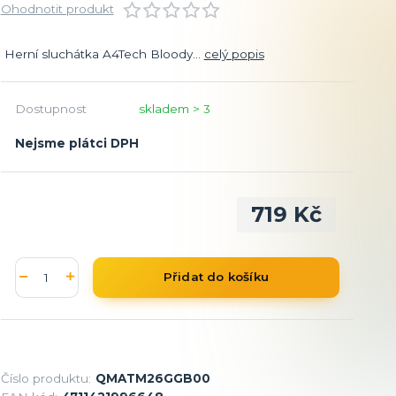
Ohodnotit produkt
Herní sluchátka A4Tech Bloody...
celý popis
Dostupnost
skladem > 3
Nejsme plátci DPH
719 Kč
Přidat do košíku
Číslo produktu:
QMATM26GGB00