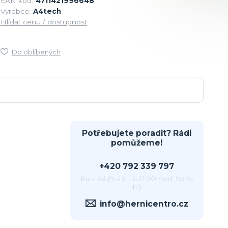
EAN kód:
4711421996648
Výrobce:
A4tech
Hlídat cenu / dostupnost
Do oblíbených
Potřebujete poradit? Rádi
pomůžeme!
+420 792 339 797
Po - Pá (9 -12, 13-17:00 hod, So 9-
12)
info@hernicentro.cz