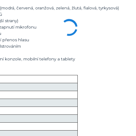
modrá, červená, oranžová, zelená, žlutá, fialová, tyrkysová)
ů
í strany)
/zapnutí mikrofonu
u
ní přenos hlasu
lstrováním
ní konzole, mobilní telefony a tablety