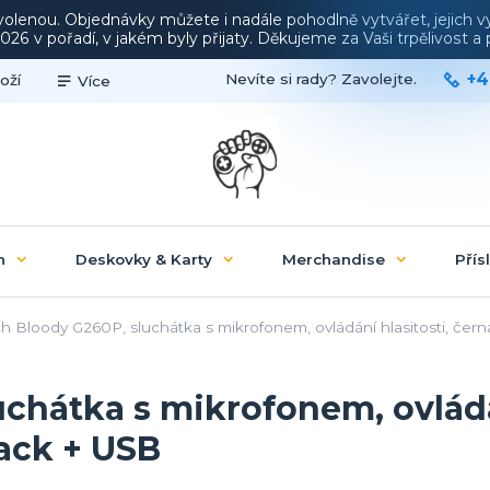
ovolenou. Objednávky můžete i nadále pohodlně vytvářet, jejich 
26 v pořadí, v jakém byly přijaty. Děkujeme za Vaši trpělivost 
+4
Nevíte si rady? Zavolejte.
oží
Více
n
Deskovky & Karty
Merchandise
Přís
 Bloody G260P, sluchátka s mikrofonem, ovládání hlasitosti, černá
chátka s mikrofonem, ovládán
jack + USB