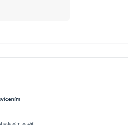
svícením
dlouhodobém použití