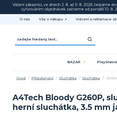
Vážení zákazníci, ve dnech 2. 8. až 9. 8. 2026 čerpáme d
vyřizováním objednávek začneme od pondělí 10. 8. 20
O nás
Vše o nákupu
Vrácení a reklamace zb
BAZAR
PlayStatio
Úvod
Příslušenství
Sluchátka
Sluchátka
A4Tech
A4Tech Bloody G260P, slu
herní sluchátka, 3.5 mm 