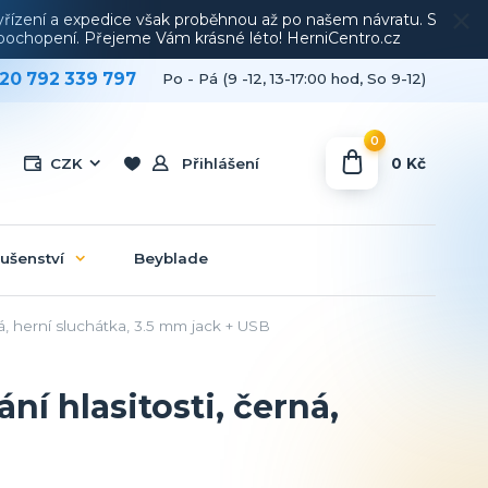
vyřízení a expedice však proběhnou až po našem návratu. S
a pochopení. Přejeme Vám krásné léto! HerniCentro.cz
20 792 339 797
Po - Pá (9 -12, 13-17:00 hod, So 9-12)
0
0 Kč
CZK
Přihlášení
lušenství
Beyblade
, herní sluchátka, 3.5 mm jack + USB
í hlasitosti, černá,