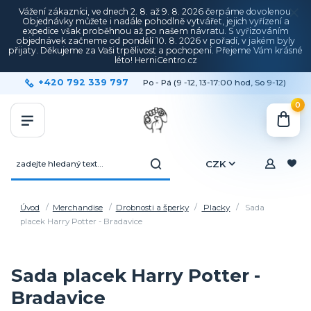
Vážení zákazníci, ve dnech 2. 8. až 9. 8. 2026 čerpáme dovolenou.
Objednávky můžete i nadále pohodlně vytvářet, jejich vyřízení a
expedice však proběhnou až po našem návratu. S vyřizováním
objednávek začneme od pondělí 10. 8. 2026 v pořadí, v jakém byly
přijaty. Děkujeme za Vaši trpělivost a pochopení. Přejeme Vám krásné
léto! HerniCentro.cz
+420 792 339 797
Po - Pá (9 -12, 13-17:00 hod, So 9-12)
0
CZK
Úvod
Merchandise
Drobnosti a šperky
Placky
Sada
placek Harry Potter - Bradavice
Sada placek Harry Potter -
Bradavice