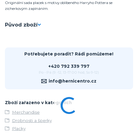
Originální sada placek s motivy oblíbeného Harryho Pottera se
zicherkovým zapínáním.
Původ zboží
Potřebujete poradit? Rádi pomůžeme!
+420 792 339 797
Po - Pá (9 -12, 13-17:00 hod, So 9-12)
info@hernicentro.cz
Zboží zařazeno v kategoriích
Merchandise
Drobnosti a šperky
Placky