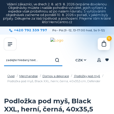
Vážení zákazníci, ve dnech 2. 8. až 9. 8. 2026 čerpáme dovolenou.
Objednávky můžete i nadále pohodlně vytvářet, jejich vyřízení a
expedice však proběhnou až po našem návratu. S vyřizováním
objednávek začneme od pondělí 10. 8. 2026 v pořadí, v jakém byly
přijaty. Děkujeme za Vaši trpělivost a pochopení. Přejeme Vám krásné
léto! HerniCentro.cz
+420 792 339 797
Po - Pá (9 -12, 13-17:00 hod, So 9-12)
0
CZK
Úvod
Merchandise
Domov a dekorace
Podložky pod myš
Podložka pod myš, Black XXL, herní, černá, 40x35,5 cm, Defender
Podložka pod myš, Black
XXL, herní, černá, 40x35,5