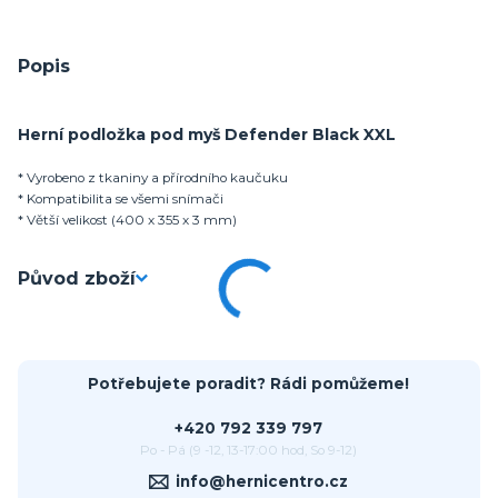
Popis
Herní podložka pod myš Defender Black XXL
* Vyrobeno z tkaniny a přírodního kaučuku
* Kompatibilita se všemi snímači
* Větší velikost (400 x 355 x 3 mm)
Původ zboží
Potřebujete poradit? Rádi pomůžeme!
+420 792 339 797
Po - Pá (9 -12, 13-17:00 hod, So 9-12)
info@hernicentro.cz