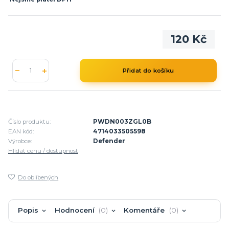
120 Kč
Přidat do košíku
Číslo produktu:
PWDN003ZGL0B
EAN kód:
4714033505598
Výrobce:
Defender
Hlídat cenu / dostupnost
Do oblíbených
Popis
Hodnocení
0
Komentáře
0