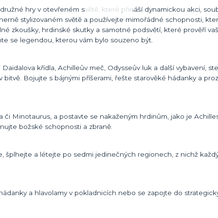
odružné hry v otevřeném světě, které přináší dynamickou akci, sou
herně stylizovaném světě a používejte mimořádné schopnosti, kter
né zkoušky, hrdinské skutky a samotné podsvětí, které prověří vaš
ňte se legendou, kterou vám bylo souzeno být.
Daidalova křídla, Achilleův meč, Odysseův luk a další vybavení, ste
bitvě. Bojujte s bájnými příšerami, řešte starověké hádanky a pr
a či Minotaurus, a postavte se nakaženým hrdinům, jako je Achilles
nujte božské schopnosti a zbraně.
, šplhejte a létejte po sedmi jedinečných regionech, z nichž každý
ádanky a hlavolamy v pokladnicích nebo se zapojte do strategický