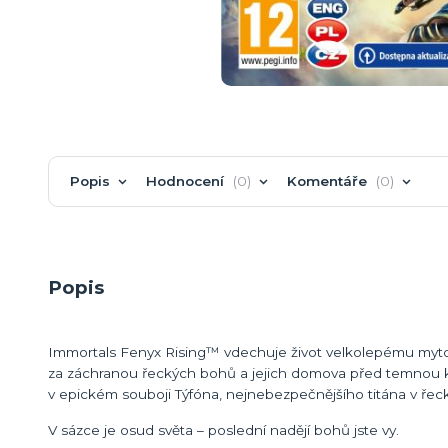
Popis
Hodnocení
0
Komentáře
0
Popis
Immortals Fenyx Rising™ vdechuje život velkolepému mytol
za záchranou řeckých bohů a jejich domova před temnou kle
v epickém souboji Týfóna, nejnebezpečnějšího titána v řeck
V sázce je osud světa – poslední nadějí bohů jste vy.