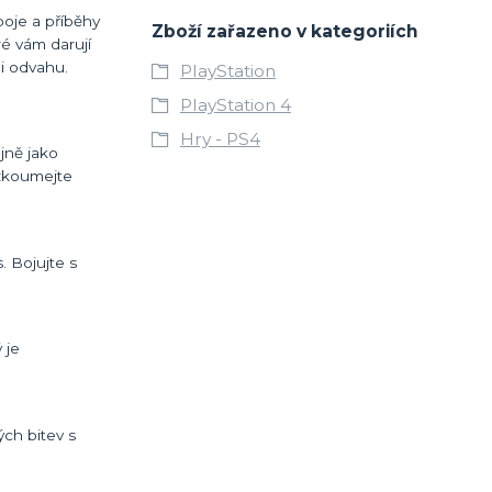
boje a příběhy
Zboží zařazeno v kategoriích
é vám darují
i odvahu.
PlayStation
PlayStation 4
Hry - PS4
jně jako
ozkoumejte
. Bojujte s
 je
ch bitev s