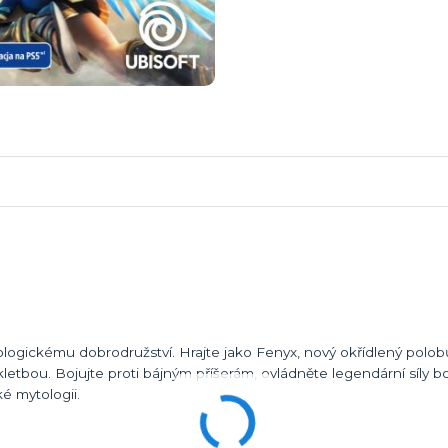
ogickému dobrodružství. Hrajte jako Fenyx, nový okřídlený polob
tbou. Bojujte proti bájným příšerám, ovládněte legendární síly b
é mytologii.