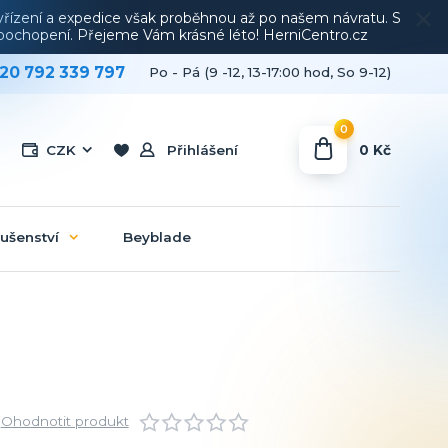
vyřízení a expedice však proběhnou až po našem návratu. S
a pochopení. Přejeme Vám krásné léto! HerniCentro.cz
20 792 339 797
Po - Pá (9 -12, 13-17:00 hod, So 9-12)
0
0 Kč
CZK
Přihlášení
lušenství
Beyblade
Ohodnotit produkt