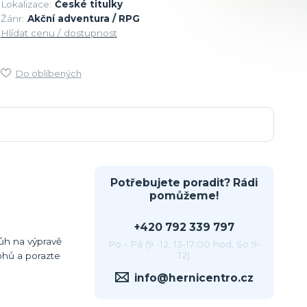
Lokalizace:
České titulky
Žánr:
Akční adventura / RPG
Hlídat cenu / dostupnost
Do oblíbených
Potřebujete poradit? Rádi
pomůžeme!
+420 792 339 797
ůh na výpravě
Po - Pá (9 -12, 13-17:00 hod, So 9-
12)
ohů a porazte
info@hernicentro.cz