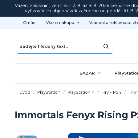
Vážení zákazníci, ve dnech 2. 8. až 9. 8. 2026 čerpáme d
vyřizováním objednávek začneme od pondělí 10. 8. 20
O nás
Vše o nákupu
Vrácení a reklamace zb
BAZAR
PlayStatio
Úvod
PlayStation
PlayStation 4
Hry - PS4
Immo
Immortals Fenyx Rising 