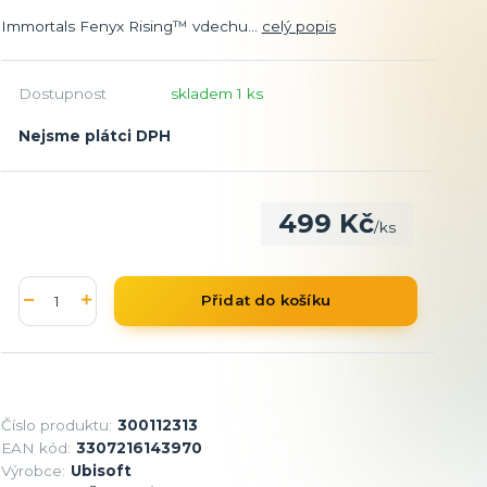
Immortals Fenyx Rising™ vdechu...
celý popis
Dostupnost
skladem 1 ks
Nejsme plátci DPH
499 Kč
/
ks
Přidat do košíku
Číslo produktu:
300112313
EAN kód:
3307216143970
Výrobce:
Ubisoft