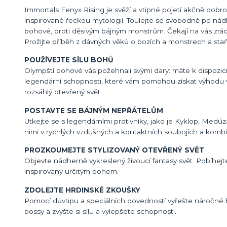
Immortals Fenyx Rising je svěží a vtipné pojetí akčně dobr
inspirované řeckou mytologií. Toulejte se svobodně po nád
bohové, proti děsivým bájným monstrům. Čekají na vás zrád
Prožijte příběh z dávných věků o bozích a monstrech a sta
POUŽÍVEJTE SÍLU BOHŮ
Olympští bohové vás požehnali svými dary: máte k dispozici 
legendární schopnosti, které vám pomohou získat výhodu v 
rozsáhlý otevřený svět.
POSTAVTE SE BÁJNÝM NEPŘÁTELŮM
Utkejte se s legendárními protivníky, jako je Kyklop, Medúz
nimi v rychlých vzdušných a kontaktních soubojích a kombi
PROZKOUMEJTE STYLIZOVANÝ OTEVŘENÝ SVĚT
Objevte nádherně vykreslený živoucí fantasy svět. Pobíhejte
inspirovaný určitým bohem.
ZDOLEJTE HRDINSKÉ ZKOUŠKY
Pomocí důvtipu a speciálních dovedností vyřešte náročné h
bossy a zvyšte si sílu a vylepšete schopnosti.