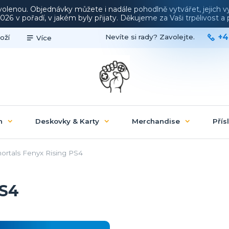
ovolenou. Objednávky můžete i nadále pohodlně vytvářet, jejich 
26 v pořadí, v jakém byly přijaty. Děkujeme za Vaši trpělivost 
+4
Nevíte si rady? Zavolejte.
oží
Více
n
Deskovky & Karty
Merchandise
Přís
rtals Fenyx Rising PS4
PS4