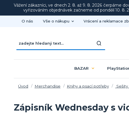
Vážení zákazníci, ve dnech 2. 8. až 9. 8. 2026 čerpáme d
vyřizováním objednávek začneme od pondělí 10. 8. 20
O nás
Vše o nákupu
Vrácení a reklamace zb
BAZAR
PlayStatio
Úvod
Merchandise
Knihy a psací potřeby
Sešity 
Zápisník Wednesday s vi