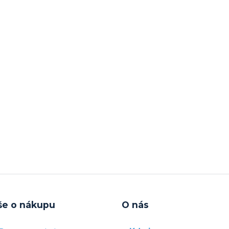
še o nákupu
O nás