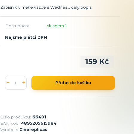
Zápisník v měké vazbě s Wednes...
celý popis
Dostupnost
skladem 1
Nejsme plátci DPH
159 Kč
Přidat do košíku
Číslo produktu:
66401
EAN kód:
4895205615984
Výrobce:
Cinereplicas