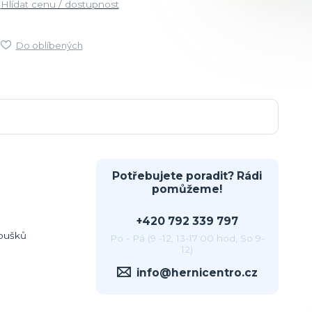
Hlídat cenu / dostupnost
Do oblíbených
Potřebujete poradit? Rádi
pomůžeme!
+420 792 339 797
noušků
Po - Pá (9 -12, 13-17:00 hod, So 9-
12)
info@hernicentro.cz