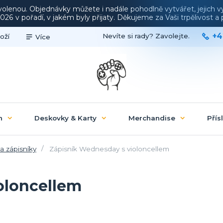
ovolenou. Objednávky můžete i nadále pohodlně vytvářet, jejich 
26 v pořadí, v jakém byly přijaty. Děkujeme za Vaši trpělivost 
+4
Nevíte si rady? Zavolejte.
oží
Více
n
Deskovky & Karty
Merchandise
Přís
a zápisníky
Zápisník Wednesday s violoncellem
oloncellem