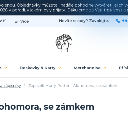
ovolenou. Objednávky můžete i nadále pohodlně vytvářet, jejich 
26 v pořadí, v jakém byly přijaty. Děkujeme za Vaši trpělivost 
+4
Nevíte si rady? Zavolejte.
oží
Více
n
Deskovky & Karty
Merchandise
Přís
a zápisníky
Zápisník Harry Potter - Alohomora, se zámkem
Alohomora, se zámkem