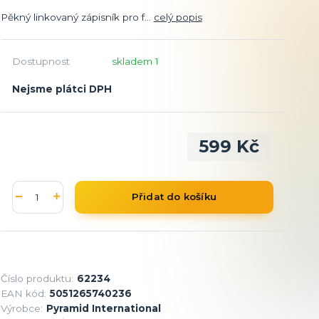
Pěkný linkovaný zápisník pro f...
celý popis
Dostupnost
skladem 1
Nejsme plátci DPH
599 Kč
Přidat do košíku
Číslo produktu:
62234
EAN kód:
5051265740236
Výrobce:
Pyramid International