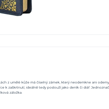
eskách z umělé kůže má číselný zámek, který neodemkne ani odemy
e k zaškrtnutí, ideálně tedy poslouží jako deník či diář. Jednozna
užková záložka.