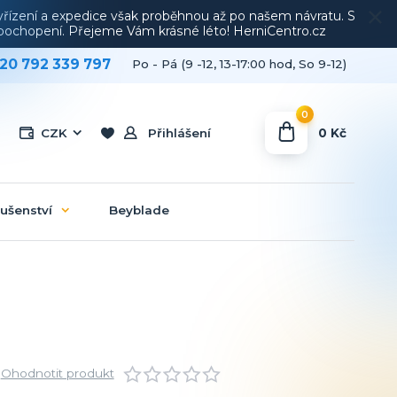
vyřízení a expedice však proběhnou až po našem návratu. S
a pochopení. Přejeme Vám krásné léto! HerniCentro.cz
20 792 339 797
Po - Pá (9 -12, 13-17:00 hod, So 9-12)
0
0 Kč
CZK
Přihlášení
lušenství
Beyblade
Ohodnotit produkt