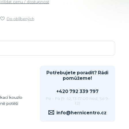
Hlídat cenu / dostupnost
Do oblíbených
Potřebujete poradit? Rádi
pomůžeme!
+420 792 339 797
kací kouzlo
Po - Pá (9 -12, 13-17:00 hod, So 9-
12)
čně potěší
info@hernicentro.cz