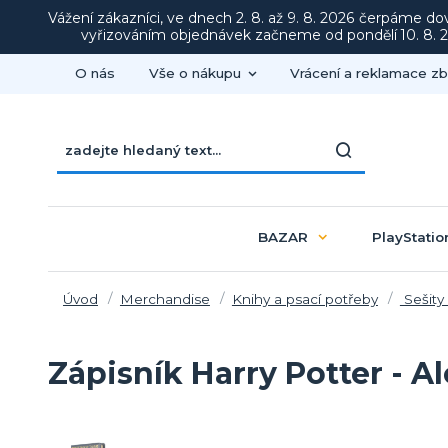
Vážení zákazníci, ve dnech 2. 8. až 9. 8. 2026 čerpáme d
vyřizováním objednávek začneme od pondělí 10. 8. 20
O nás
Vše o nákupu
Vrácení a reklamace zb
BAZAR
PlayStatio
Úvod
Merchandise
Knihy a psací potřeby
Sešity 
Zápisník Harry Potter - 